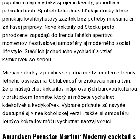
popularitu najmä vďaka spojeniu kvality, pohodlia a
jednoduchosti. Spotrebitelia dnes hľadajú drinky, ktoré
ponúkajú kvalitnýhuťový zážitok bez potreby miešania či
zdĺhavej prípravy. Nové koktaily od Stocku preto
prirodzene zapadajú do trendu ľahších aperitivo
momentov, festivalovej atmosféry aj moderného social
lifestyle. Stačí ich jednoducho vychladiť a vziať
kamkoľvek so sebou.
Miešané drinky v plechovke patria medzi moderné trendy
letného osvieženia. Obľúbenosť si získavajú najmä tým,
že prinášajú chuť koktailov inšpirovaných barovou kultúrou
v praktickom formáte, ktorý si môžete vychutnať
kdekoľvek a kedykoľvek. Vybrané príchute sú navyše
dostupné aj v nealkoholickej verzii, takže si atmosféru
letných koktailov môžu vychutnať naozaj všetci.
Amundsen Pornstar Martini: Moderný cocktail s