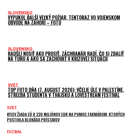
SLOVENSKO
VYPUKOL ĎALŠÍ VEĽKÝ POŽIAR, TENTORAZ VO VOJENSKOM
OBVODE NA ZÁHORÍ – FOTO
SLOVENSKO
RADŠEJ NOSIŤ AKO PROSIŤ. ZÁCHRANÁR RADÍ, ČO SI ZBALIŤ
NA TÚRU A AKO SA ZACHOVAŤ V KRÍZOVEJ SITUÁCII
SVET
TOP FOTO DŇA (7. AUGUST 2026): VČELIE ÚLE V PALESTÍNE,
STREĽBA ŠTUDENTA V THAJSKU A LOVESTREAM FESTIVAL
SVET
KYJEV ŽIADA EÚ O 220 MILIÓNOV EUR NA POMOC FARMÁROM, KTORÝCH
POSTIHLA BLOKÁDA PRÍSTAVOV
FUTBAL