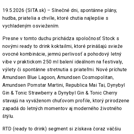
19.5.2026 (SITA.sk) – Slnečné dni, spontánne plány,
hudba, priatelia a chvíle, ktoré chutia najlepšie s
vychladeným osviežením.
Presne v tomto duchu prichádza spoločnosť Stock s
novými ready to drink koktailmi, ktoré prinášajú svieže
ovocné kombinácie, jemnú perlivosť a pohodový letný
vibe v praktickom 250 ml balení ideálnom na festivaly,
výlety či spontánne stretnutia s priateľmi. Nové príchute
Amundsen Blue Lagoon, Amundsen Cosmopolitan,
Amundsen Pornstar Martini, Republica Mai Tai, Dynybyl
Gin & Tonic Strawberry a Dynybyl Gin & Tonic Cherry
stavajú na vyváženom chuťovom profile, ktorý prirodzene
zapadá do letných momentov aj moderného životného
štýlu.
RTD (ready to drink) segment si získava čoraz väčšiu