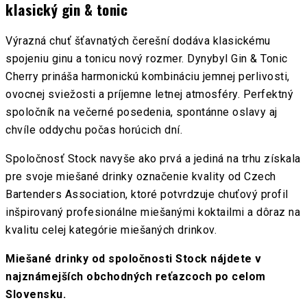
klasický gin & tonic
Výrazná chuť šťavnatých čerešní dodáva klasickému
spojeniu ginu a tonicu nový rozmer. Dynybyl Gin & Tonic
Cherry prináša harmonickú kombináciu jemnej perlivosti,
ovocnej sviežosti a príjemne letnej atmosféry. Perfektný
spoločník na večerné posedenia, spontánne oslavy aj
chvíle oddychu počas horúcich dní.
Spoločnosť Stock navyše ako prvá a jediná na trhu získala
pre svoje miešané drinky označenie kvality od Czech
Bartenders Association, ktoré potvrdzuje chuťový profil
inšpirovaný profesionálne miešanými koktailmi a dôraz na
kvalitu celej kategórie miešaných drinkov.
Miešané drinky od spoločnosti Stock nájdete v
najznámejších obchodných reťazcoch po celom
Slovensku.