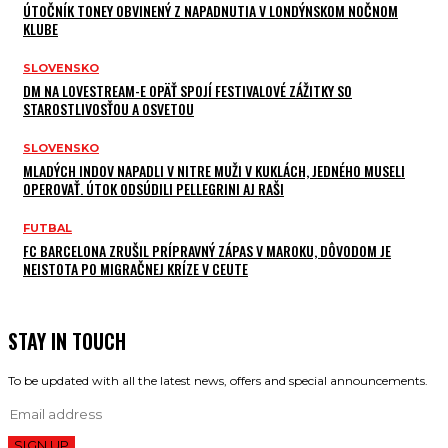
ÚTOČNÍK TONEY OBVINENÝ Z NAPADNUTIA V LONDÝNSKOM NOČNOM
KLUBE
SLOVENSKO
DM NA LOVESTREAM-E OPÄŤ SPOJÍ FESTIVALOVÉ ZÁŽITKY SO
STAROSTLIVOSŤOU A OSVETOU
SLOVENSKO
MLADÝCH INDOV NAPADLI V NITRE MUŽI V KUKLÁCH, JEDNÉHO MUSELI
OPEROVAŤ. ÚTOK ODSÚDILI PELLEGRINI AJ RAŠI
FUTBAL
FC BARCELONA ZRUŠIL PRÍPRAVNÝ ZÁPAS V MAROKU, DÔVODOM JE
NEISTOTA PO MIGRAČNEJ KRÍZE V CEUTE
STAY IN TOUCH
To be updated with all the latest news, offers and special announcements.
SIGN UP