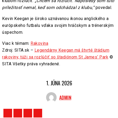
klubom rozlúčiť.
„Chcem sa rozlúčiť. Naposledy som túto
príležitosť nemal, keď som odchádzal z klubu,“
povedal.
Kevin Keegan je široko uznávanou ikonou anglického a
európskeho futbalu vďaka svojim hráčskym a trénerským
úspechom.
Viac k témam:
Rakovina
Zdroj: SITA.sk –
Legendárny Keegan má štvrté štádium
rakoviny, túži sa rozlúčiť so štadiónom St James‘ Park
©
SITA Všetky práva vyhradené.
1. JÚNA 2026
ADMIN