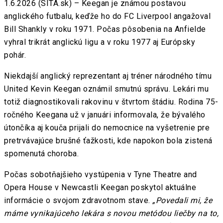
1.6.2026 (SITA.sk) – Keegan je známou postavou
anglického futbalu, keďže ho do FC Liverpool angažoval
Bill Shankly v roku 1971. Počas pôsobenia na Anfielde
vyhral trikrát anglickú ligu a v roku 1977 aj Európsky
pohár.
Niekdajší anglický reprezentant aj tréner národného tímu
United Kevin Keegan oznámil smutnú správu. Lekári mu
totiž diagnostikovali rakovinu v štvrtom štádiu. Rodina 75-
ročného Keegana už v januári informovala, že bývalého
útončíka aj kouča prijali do nemocnice na vyšetrenie pre
pretrvávajúce brušné ťažkosti, kde napokon bola zistená
spomenutá choroba.
Počas sobotňajšieho vystúpenia v Tyne Theatre and
Opera House v Newcastli Keegan poskytol aktuálne
informácie o svojom zdravotnom stave.
„Povedali mi, že
máme vynikajúceho lekára s novou metódou liečby na to,