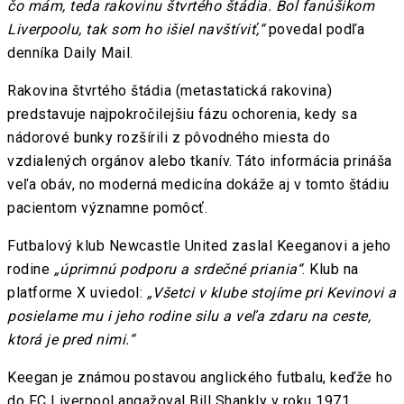
čo mám, teda rakovinu štvrtého štádia. Bol fanúšikom
Liverpoolu, tak som ho išiel navštíviť,“
povedal podľa
denníka Daily Mail.
Rakovina štvrtého štádia (metastatická rakovina)
predstavuje najpokročilejšiu fázu ochorenia, kedy sa
nádorové bunky rozšírili z pôvodného miesta do
vzdialených orgánov alebo tkanív. Táto informácia prináša
veľa obáv, no moderná medicína dokáže aj v tomto štádiu
pacientom významne pomôcť.
Futbalový klub Newcastle United zaslal Keeganovi a jeho
rodine
„úprimnú podporu a srdečné priania“
. Klub na
platforme X uviedol:
„Všetci v klube stojíme pri Kevinovi a
posielame mu i jeho rodine silu a veľa zdaru na ceste,
ktorá je pred nimi.“
Keegan je známou postavou anglického futbalu, keďže ho
do FC Liverpool angažoval Bill Shankly v roku 1971.