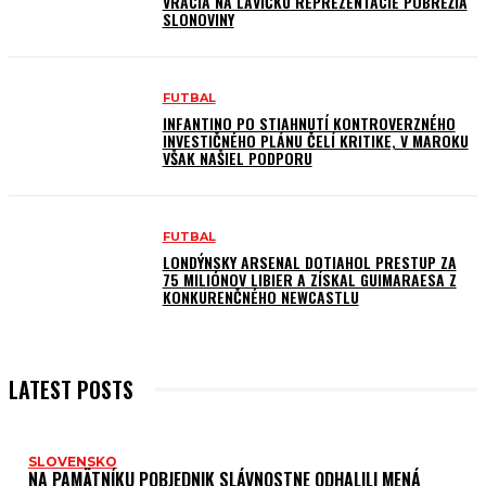
VRACIA NA LAVIČKU REPREZENTÁCIE POBREŽIA
SLONOVINY
FUTBAL
INFANTINO PO STIAHNUTÍ KONTROVERZNÉHO
INVESTIČNÉHO PLÁNU ČELÍ KRITIKE, V MAROKU
VŠAK NAŠIEL PODPORU
FUTBAL
LONDÝNSKY ARSENAL DOTIAHOL PRESTUP ZA
75 MILIÓNOV LIBIER A ZÍSKAL GUIMARAESA Z
KONKURENČNÉHO NEWCASTLU
LATEST POSTS
SLOVENSKO
NA PAMÄTNÍKU POBJEDNIK SLÁVNOSTNE ODHALILI MENÁ