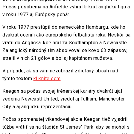
Počas pôsobenia na Anfielde vyhral trikrát anglickú ligu a
v roku 1977 aj Európsky pohár.
V roku 1977 prestúpil do nemeckého Hamburgu, kde ho
dvakrát ocenili ako európskeho futbalistu roka. Neskôr sa
vrátil do Anglicka, kde hral za Southampton a Newcastle.
Za anglický národný tím absolvoval celkovo 63 zápasov,
strelil v nich 21 gólov a bol aj kapitánom mužstva.
V prípade, ak sa vám nezobrazil zdieľaný obsah nad
týmto textom
kliknite sem
Keegan sa počas svojej trénerskej kariéry dvakrát ujal
vedenia Newcastl United, viedol aj Fulham, Manchester
City a aj anglickú reprezentáciu.
Počas spomenutej víkendovej akcie Keegan tiež vyjadril
túžbu vrátiť sa na štadión St James‘ Park, aby sa mohol s