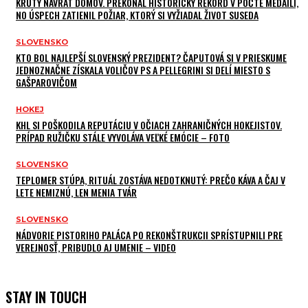
KRUTÝ NÁVRAT DOMOV. PREKONAL HISTORICKÝ REKORD V POČTE MEDAILÍ,
NO ÚSPECH ZATIENIL POŽIAR, KTORÝ SI VYŽIADAL ŽIVOT SUSEDA
SLOVENSKO
KTO BOL NAJLEPŠÍ SLOVENSKÝ PREZIDENT? ČAPUTOVÁ SI V PRIESKUME
JEDNOZNAČNE ZÍSKALA VOLIČOV PS A PELLEGRINI SI DELÍ MIESTO S
GAŠPAROVIČOM
HOKEJ
KHL SI POŠKODILA REPUTÁCIU V OČIACH ZAHRANIČNÝCH HOKEJISTOV.
PRÍPAD RUŽIČKU STÁLE VYVOLÁVA VEĽKÉ EMÓCIE – FOTO
SLOVENSKO
TEPLOMER STÚPA, RITUÁL ZOSTÁVA NEDOTKNUTÝ: PREČO KÁVA A ČAJ V
LETE NEMIZNÚ, LEN MENIA TVÁR
SLOVENSKO
NÁDVORIE PISTORIHO PALÁCA PO REKONŠTRUKCII SPRÍSTUPNILI PRE
VEREJNOSŤ, PRIBUDLO AJ UMENIE – VIDEO
STAY IN TOUCH