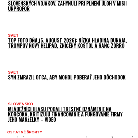
SLOVENSKÝCH VOJAKOV. ZAHYNULI PRI PLNENÍ ÚLOH V MISII
UNPROFOR
SVET
TOP FOTO DŇA (5. AUGUST 2026): NÍZKA HLADINA DUNAJA,
TRUMPOV NOVÝ HELIPAD, ZNIČENÝ KOSTOL A RANČ ZORRO
SVET
SYN ZMRAZIL OTCA, ABY MOHOL POBERAŤ JEHO DÔCHODOK
SLOVENSKO
MLÁDEŽNÍCI HLASU PODALI TRESTNÉ OZNÁMENIE NA
KORČOKA, KRITIZUJÚ FINANCOVANIE A FUNGOVANIE FIRMY
JEHO MANŽELKY – VIDEO
OSTATNÉ ŠPORTY