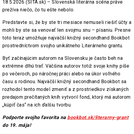
18.5.2026 (SITA.sk) – Slovenská literárna scéna práve
prežíva niečo, čo tu ešte nebolo.
Predstavte si, že by ste tri mesiace nemuseli riešiť účty a
mohli by ste sa venovať len svojmu snu – písaniu. Presne
toto teraz umožňuje najväčší knižný secondhand Bookbot
prostredníctvom svojho unikátneho Literárneho grantu.
Byť začínajúcim autorom na Slovensku je často beh na
extrémne dlhú trať. Väčšina autorov totiž svoje knihy píše
po večeroch, po náročnej práci alebo na úkor voľného
času s rodinou. Najväčší knižný secondhand Bookbot sa
rozhodol tento model zmeniť a z prostriedkov získaných
predajom prečítaných kníh vytvoril fond, ktorý má autorom
„kúpiť čas“ na ich ďalšiu tvorbu.
Podporte svojho favorita na
bookbot.sk/literarny-grant
do 19. mája!