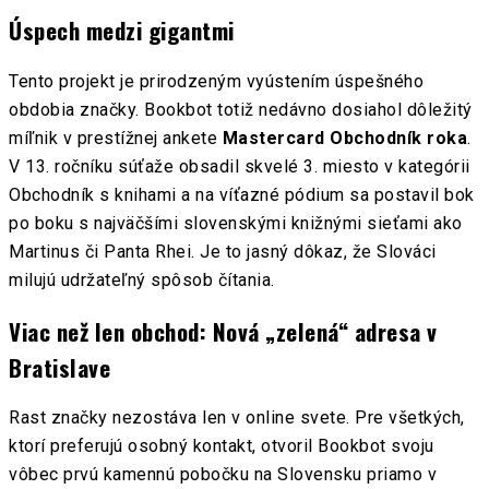
Úspech medzi gigantmi
Tento projekt je prirodzeným vyústením úspešného
obdobia značky. Bookbot totiž nedávno dosiahol dôležitý
míľnik v prestížnej ankete
Mastercard Obchodník roka
.
V 13. ročníku súťaže obsadil skvelé 3. miesto v kategórii
Obchodník s knihami a na víťazné pódium sa postavil bok
po boku s najväčšími slovenskými knižnými sieťami ako
Martinus či Panta Rhei. Je to jasný dôkaz, že Slováci
milujú udržateľný spôsob čítania.
Viac než len obchod: Nová „zelená“ adresa v
Bratislave
Rast značky nezostáva len v online svete. Pre všetkých,
ktorí preferujú osobný kontakt, otvoril Bookbot svoju
vôbec prvú kamennú pobočku na Slovensku priamo v