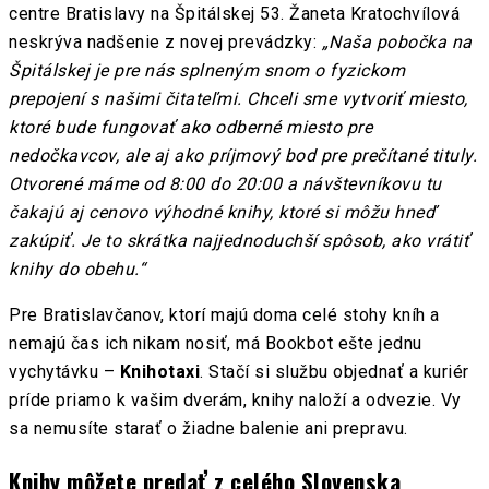
centre Bratislavy na Špitálskej 53. Žaneta Kratochvílová
neskrýva nadšenie z novej prevádzky:
„Naša pobočka na
Špitálskej je pre nás splneným snom o fyzickom
prepojení s našimi čitateľmi. Chceli sme vytvoriť miesto,
ktoré bude fungovať ako odberné miesto pre
nedočkavcov, ale aj ako príjmový bod pre prečítané tituly.
Otvorené máme od 8:00 do 20:00 a návštevníkovu tu
čakajú aj cenovo výhodné knihy, ktoré si môžu hneď
zakúpiť. Je to skrátka najjednoduchší spôsob, ako vrátiť
knihy do obehu.“
Pre Bratislavčanov, ktorí majú doma celé stohy kníh a
nemajú čas ich nikam nosiť, má Bookbot ešte jednu
vychytávku –
Knihotaxi
. Stačí si službu objednať a kuriér
príde priamo k vašim dverám, knihy naloží a odvezie. Vy
sa nemusíte starať o žiadne balenie ani prepravu.
Knihy môžete predať z celého Slovenska