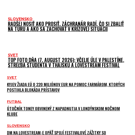
SLOVENSKO
RADŠEJ NOSIŤ AKO PROSIŤ. ZÁCHRANÁR RADÍ, ČO SI ZBALIŤ
NA TÚRU A AKO SA ZACHOVAŤ V KRÍZOVEJ SITUÁCII
SVET
TOP FOTO DŇA (7. AUGUST 2026): VČELIE ÚLE V PALESTÍNE,
STREĽBA ŠTUDENTA V THAJSKU A LOVESTREAM FESTIVAL
SVET
KYJEV ŽIADA EÚ O 220 MILIÓNOV EUR NA POMOC FARMÁROM, KTORÝCH
POSTIHLA BLOKÁDA PRÍSTAVOV
FUTBAL
ÚTOČNÍK TONEY OBVINENÝ Z NAPADNUTIA V LONDÝNSKOM NOČNOM
KLUBE
SLOVENSKO
DM NA LOVESTREAM-E OPÄŤ SPOJÍ FESTIVALOVÉ ZÁŽITKY SO