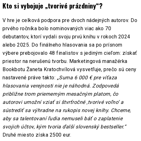
Kto si vybojuje „tvorivé prázdniny“?
V hre je celková podpora pre dvoch nádejných autorov. Do
prvého ročníka bolo nominovaných viac ako 70
debutantov, ktorí vydali svoju prvú knihu v rokoch 2024
alebo 2025. Do finálneho hlasovania sa po prísnom
výbere prebojovalo 48 finalistov s jediným cieľom: získať
priestor na nerušenú tvorbu. Marketingová manažérka
Bookbotu Žaneta Kratochvílová vysvetľuje, prečo sú ceny
nastavené práve takto:
„Suma 6 000 € pre víťaza
hlasovania verejnosti nie je náhodná. Zodpovedá
približne trom priemerným mesačným platom, čo
autorovi umožní vziať si štvrťročné ‚tvorivé voľno‘ a
sústrediť sa výhradne na rukopis novej knihy. Chceme,
aby sa talentovaní ľudia nemuseli báť o zaplatenie
svojich účtov, kým tvoria ďalší slovenský bestseller.“
Druhé miesto získa 2500 eur.