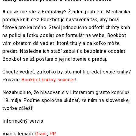
A čo ak nie ste z Bratislavy? Žiaden problém. Mechanika
predaja kníh cez Bookbot je nastavená tak, aby bola
férová pre každého. Stačí jednoducho odfotiť chrbty kníh
na polici a fotku poslať cez formulár na webe. Bookbot
vám obratom dá vedieť, ktoré tituly a za koľko môže
predať. Následne ich stačí zabaliť a bezplatne odoslať.
Bookbot sa už postará o jej nafotenie a predaj.
Chcete vedieť, za koľko by ste mohli predať svoje knihy?
Použite
Bookbot knižný scanner
!
Nezabudnite, že hlasovanie v Literárnom grante končí už
19. mája. Poďme spoločne ukázať, že nám na slovenskej
tvorbe záleží!
Informačný servis
Viac k témam:
Grant
,
PR