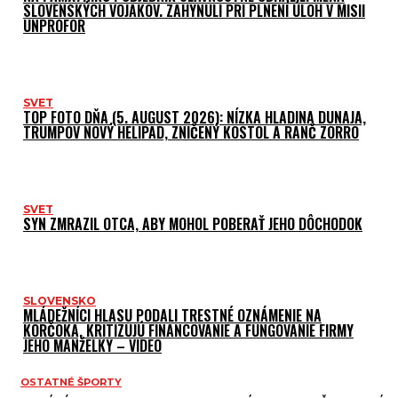
SLOVENSKÝCH VOJAKOV. ZAHYNULI PRI PLNENÍ ÚLOH V MISII
UNPROFOR
SVET
TOP FOTO DŇA (5. AUGUST 2026): NÍZKA HLADINA DUNAJA,
TRUMPOV NOVÝ HELIPAD, ZNIČENÝ KOSTOL A RANČ ZORRO
SVET
SYN ZMRAZIL OTCA, ABY MOHOL POBERAŤ JEHO DÔCHODOK
SLOVENSKO
MLÁDEŽNÍCI HLASU PODALI TRESTNÉ OZNÁMENIE NA
KORČOKA, KRITIZUJÚ FINANCOVANIE A FUNGOVANIE FIRMY
JEHO MANŽELKY – VIDEO
OSTATNÉ ŠPORTY