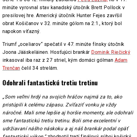
minúte vyrovnal stav kanadský útočník Brett Pollock v
presilovej hre. Americký útočník Hunter Fejes zavŕšil
obrat Košičanov v 32. minúte gólom na 2:1., ktorý bol
napokon víťazný.
Triumf „oceliarov“ spečatil v 47. minúte fínsky útočník
Joona Jääskeläinen. Hosťujúci brankár
Dominik Riečický
inkasoval iba raz z 27 striel, kým domáci gólman
Adam
Trenčan
čelil 34 strelám.
Odohrali fantastickú tretiu tretinu
„Som veľmi hrdý na svojich hráčov najmä za to, ako
pristúpili k celému zápasu. Zvíťaziť vonku je vždy
náročné. Mali sme lepšie aj horšie momenty, ale odohrali
sme fantastickú tretiu tretinu. Boli sme excelentní v
udržiavaní nášho náskoku a aj náš brankár podal opäť
fantastický výkon,“
zhodnotil tretí finálový súboj košický