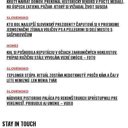
KRUTÝ NÁVRAT DOMOV. PREKONAL HISTORICKÝ REKORD V POČTE MEDAILÍ,
NO ÚSPECH ZATIENIL POŽIAR, KTORÝ SI VYŽIADAL ŽIVOT SUSEDA
SLOVENSKO
KTO BOL NAJLEPŠÍ SLOVENSKÝ PREZIDENT? ČAPUTOVÁ SI V PRIESKUME
JEDNOZNAČNE ZÍSKALA VOLIČOV PS A PELLEGRINI SI DELÍ MIESTO S
GAŠPAROVIČOM
HOKEJ
KHL SI POŠKODILA REPUTÁCIU V OČIACH ZAHRANIČNÝCH HOKEJISTOV.
PRÍPAD RUŽIČKU STÁLE VYVOLÁVA VEĽKÉ EMÓCIE – FOTO
SLOVENSKO
TEPLOMER STÚPA, RITUÁL ZOSTÁVA NEDOTKNUTÝ: PREČO KÁVA A ČAJ V
LETE NEMIZNÚ, LEN MENIA TVÁR
SLOVENSKO
NÁDVORIE PISTORIHO PALÁCA PO REKONŠTRUKCII SPRÍSTUPNILI PRE
VEREJNOSŤ, PRIBUDLO AJ UMENIE – VIDEO
STAY IN TOUCH