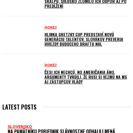
SKALPU, ŠVÉDSKO ZLOMILO ICH ODPOR AŽ PO
PREDĹŽENÍ
HOKEJ
HLINKA GRETZKY CUP PREDSTAVÍ NOVÚ
GENERÁCIU TALENTOV. SLOVÁKOV PREVERIA
HVIEZDY BUDÚCEHO DRAFTU NHL
HOKEJ
ČESI ICH NECHCÚ, NO AMERIČANIA ÁNO.
ARGUMENTY TVRDILI, ŽE RUSI SI VEZMÚ NA MS
AJ ZÁSTUPCOV VLÁDY
LATEST POSTS
SLOVENSKO
NA PAMÄTNÍKU POBJEDNIK SLÁVNOSTNE ODHALILI MENÁ