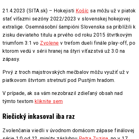
21.4.2023 (SITA.sk) – Hokejisti
Košíc
sa môžu už v piatok
stať víťazmi sezóny 2022/2023 v slovenskej hokejovej
extralige. Osemnásobní šampióni Slovenska sa priblížili k
zisku deviateho titulu a prvého od roku 2015 štvrtkovým
triumfom 3:1 vo
Zvolene
v treťom dueli finále play-off, po
ktorom vedú v sérii hranej na štyri víťazstvá už 3:0 na
zápasy.
Prvý z troch majstrovských mečbalov môžu využiť už v
piatkovom štvrtom stretnutí pod Pustým hradom.
V prípade, ak sa vám nezobrazil zdieľaný obsah nad
týmto textom
kliknite sem
Riečický inkasoval iba raz
Zvolenčania viedli v úvodnom domácom zápase finálovej
série 1:0 od 12. minúty zásluhou
Petra Zuzina,
no v 17.