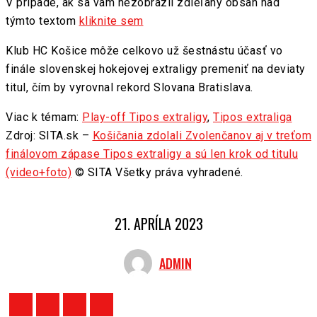
V prípade, ak sa vám nezobrazil zdieľaný obsah nad
týmto textom
kliknite sem
Klub HC Košice môže celkovo už šestnástu účasť vo
finále slovenskej hokejovej extraligy premeniť na deviaty
titul, čím by vyrovnal rekord Slovana Bratislava.
Viac k témam:
Play-off Tipos extraligy
,
Tipos extraliga
Zdroj: SITA.sk –
Košičania zdolali Zvolenčanov aj v treťom
finálovom zápase Tipos extraligy a sú len krok od titulu
(video+foto)
© SITA Všetky práva vyhradené.
21. APRÍLA 2023
ADMIN