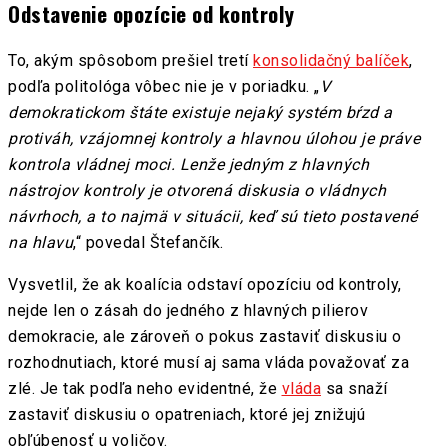
Odstavenie opozície od kontroly
To, akým spôsobom prešiel tretí
konsolidačný balíček
,
podľa politológa vôbec nie je v poriadku. „
V
demokratickom štáte existuje nejaký systém bŕzd a
protiváh, vzájomnej kontroly a hlavnou úlohou je práve
kontrola vládnej moci. Lenže jedným z hlavných
nástrojov kontroly je otvorená diskusia o vládnych
návrhoch, a to najmä v situácii, keď sú tieto postavené
na hlavu
,“ povedal Štefančík.
Vysvetlil, že ak koalícia odstaví opozíciu od kontroly,
nejde len o zásah do jedného z hlavných pilierov
demokracie, ale zároveň o pokus zastaviť diskusiu o
rozhodnutiach, ktoré musí aj sama vláda považovať za
zlé. Je tak podľa neho evidentné, že
vláda
sa snaží
zastaviť diskusiu o opatreniach, ktoré jej znižujú
obľúbenosť u voličov.