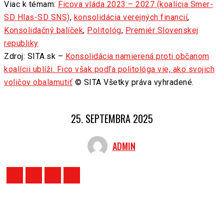
Viac k témam:
Ficova vláda 2023 – 2027 (koalícia Smer-
SD Hlas-SD SNS)
,
konsolidácia verejných financií
,
Konsolidačný balíček
,
Politológ
,
Premiér Slovenskej
republiky
Zdroj: SITA.sk –
Konsolidácia namierená proti občanom
koalícii ublíži. Fico však podľa politológa vie, ako svojich
voličov obalamutiť
© SITA Všetky práva vyhradené.
25. SEPTEMBRA 2025
ADMIN