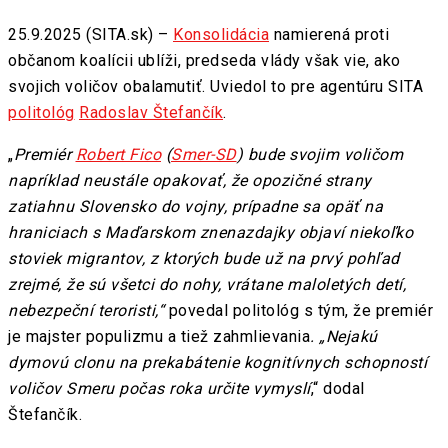
25.9.2025 (SITA.sk) –
Konsolidácia
namierená proti
občanom koalícii ublíži, predseda vlády však vie, ako
svojich voličov obalamutiť. Uviedol to pre agentúru SITA
politológ
Radoslav Štefančík
.
„
Premiér
Robert Fico
(
Smer-SD
) bude svojim voličom
napríklad neustále opakovať, že opozičné strany
zatiahnu Slovensko do vojny, prípadne sa opäť na
hraniciach s Maďarskom znenazdajky objaví niekoľko
stoviek migrantov, z ktorých bude už na prvý pohľad
zrejmé, že sú všetci do nohy, vrátane maloletých detí,
nebezpeční teroristi,“
povedal politológ s tým, že premiér
je majster populizmu a tiež zahmlievania
. „Nejakú
dymovú clonu na prekabátenie kognitívnych schopností
voličov Smeru počas roka určite vymyslí
,“ dodal
Štefančík.