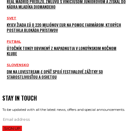
REAL MADRID PREDĹŽIL ZMLUVU S VINÍCIUSOM JÚNIOROVOM A ZÍSKAL DO
KÁDRA MLADÍKA DIOMANDEHO
SVET
KYJEV ŽIADA EÚ O 220 MILIÓNOV EUR NA POMOC FARMÁROM, KTORÝCH
POSTIHLA BLOKÁDA PRÍSTAVOV
FUTBAL
ÚTOČNÍK TONEY OBVINENÝ Z NAPADNUTIA V LONDÝNSKOM NOČNOM
KLUBE
SLOVENSKO
DM NA LOVESTREAM-E OPÄŤ SPOJÍ FESTIVALOVÉ ZÁŽITKY SO
STAROSTLIVOSŤOU A OSVETOU
STAY IN TOUCH
To be updated with all the latest news, offers and special announcements.
SIGN UP