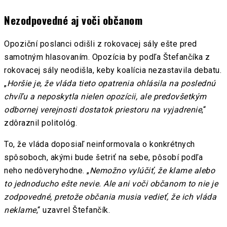
Nezodpovedné aj voči občanom
Opoziční poslanci odišli z rokovacej sály ešte pred
samotným hlasovaním. Opozícia by podľa Štefančíka z
rokovacej sály neodišla, keby koalícia nezastavila debatu.
„
Horšie je, že vláda tieto opatrenia ohlásila na poslednú
chvíľu a neposkytla nielen opozícii, ale predovšetkým
odbornej verejnosti dostatok priestoru na vyjadrenie
,“
zdôraznil politológ.
To, že vláda doposiaľ neinformovala o konkrétnych
spôsoboch, akými bude šetriť na sebe, pôsobí podľa
neho nedôveryhodne. „
Nemožno vylúčiť, že klame alebo
to jednoducho ešte nevie. Ale ani voči občanom to nie je
zodpovedné, pretože občania musia vedieť, že ich vláda
neklame
,“ uzavrel Štefančík.