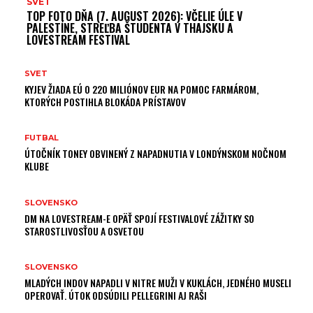
SVET
TOP FOTO DŇA (7. AUGUST 2026): VČELIE ÚLE V
PALESTÍNE, STREĽBA ŠTUDENTA V THAJSKU A
LOVESTREAM FESTIVAL
SVET
KYJEV ŽIADA EÚ O 220 MILIÓNOV EUR NA POMOC FARMÁROM,
KTORÝCH POSTIHLA BLOKÁDA PRÍSTAVOV
FUTBAL
ÚTOČNÍK TONEY OBVINENÝ Z NAPADNUTIA V LONDÝNSKOM NOČNOM
KLUBE
SLOVENSKO
DM NA LOVESTREAM-E OPÄŤ SPOJÍ FESTIVALOVÉ ZÁŽITKY SO
STAROSTLIVOSŤOU A OSVETOU
SLOVENSKO
MLADÝCH INDOV NAPADLI V NITRE MUŽI V KUKLÁCH, JEDNÉHO MUSELI
OPEROVAŤ. ÚTOK ODSÚDILI PELLEGRINI AJ RAŠI