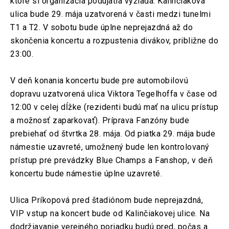
ktoré si organizácia podujatia vyžiada. Kalinčiakova
ulica bude 29. mája uzatvorená v časti medzi tunelmi
T1 a T2. V sobotu bude úplne neprejazdná až do
skončenia koncertu a rozpustenia divákov, približne do
23:00.
V deň konania koncertu bude pre automobilovú
dopravu uzatvorená ulica Viktora Tegelhoffa v čase od
12:00 v celej dĺžke (rezidenti budú mať na ulicu prístup
a možnosť zaparkovať). Príprava Fanzóny bude
prebiehať od štvrtka 28. mája. Od piatka 29. mája bude
námestie uzavreté, umožnený bude len kontrolovaný
prístup pre prevádzky Blue Champs a Fanshop, v deň
koncertu bude námestie úplne uzavreté.
Ulica Príkopová pred štadiónom bude neprejazdná,
VIP vstup na koncert bude od Kalinčiakovej ulice. Na
dodržiavanie verejného poriadku budú pred, počas a