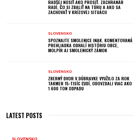
RADŠEJ NOSIŤ AKO PROSIŤ. ZÁCHRANÁR
RADÍ, ČO SI ZBALIŤ NA TÚRU A AKO SA
ZACHOVAŤ V KRÍZOVEJ SITUÁCII
SLOVENSKO
SPOZNAJTE SMOLENICE INAK. KOMENTOVANÁ
PREHLIADKA ODHALÍ HISTÓRIU OBCE,
MOLPÍR AJ SMOLENICKÝ ZÁMOK
SLOVENSKO
ZBERNÝ DVOR V DÚBRAVKE VYUŽILO ZA ROK
TAKMER 15-TISÍC ĽUDÍ, ODOVZDALI VIAC AKO
1 600 TON ODPADU
LATEST POSTS
N
SLOVENSKO