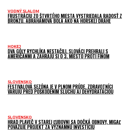
VODNÝ SLALOM
FRUSTRÁCIU ZO ŠTVRTÉHO MIESTA VYSTRIEDALA RADOSŤ Z
BRONZU. ABRAHÁMOVÁ BOLA AKO NA HORSKEJ DRÁHE
HOKEJ
DVA GÓLY RYCHLÍKA NESTAČILI. SLOVÁCI PREHRALI S
AMERIČANMI A ZAHRAJÚ SI O 3. MIESTO PROTI FÍNOM
SLOVENSKO
FESTIVALOVÁ SEZÓNA JE V PLNOM PRÚDE, ZDRAVOTNÍCI
VARUJÚ PRED POŠKODENÍM SLUCHU AJ DEHYDRATÁCIOU
SLOVENSKO
HRAD PLAVEČ V STAREJ ĽUBOVNI SA DOČKÁ OBNOVY, MIGAĽ
POVAŽUJE PROJEKT ZA VÝZNAMNÚ INVESTÍCIU