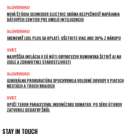
SLOVENSKO
NOVÁ ŠTÚDIA SCHNEIDER ELECTRIC SKÚMA BEZPEČNOSŤ NAPÁJANIA
DÁTOVÝCH CENTIER PRE UMELÚ INTELIGENCIU
SLOVENSKO
SKENOVAŤ LIDL PLUS SA OPLATÍ: UŠETRITE VIAC AKO 30% Z NÁKUPU
SVET
NAJVYŠŠIA INFLÁCIA V EÚ NÚTI OBYVATEĽOV RUMUNSKA ŠETRIŤ AJ NA
JEDLE A ZDRAVOTNEJ STAROSTLIVOSTI
SLOVENSKO
GENERÁLNA PROKURATÚRA SPOCHYBNILA VOLEBNÉ OBVODY V PIATICH
MESTÁCH A TROCH KRAJOCH
SVET
OPIČÍ TEROR PARALYZOVAL INDONÉZSKU SUMATRU, PO SÉRII ÚTOKOV
ZATVORILI DESIATKY ŠKÔL
STAY IN TOUCH