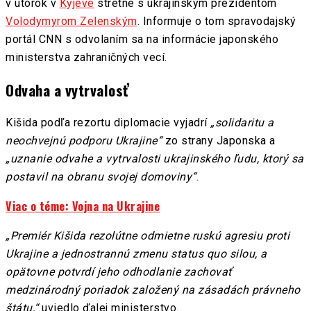
v utorok v
Kyjeve
stretne s ukrajinským prezidentom
Volodymyrom Zelenským
. Informuje o tom spravodajský
portál CNN s odvolaním sa na informácie japonského
ministerstva zahraničných vecí.
Odvaha a vytrvalosť
Kišida podľa rezortu diplomacie vyjadrí
„solidaritu a
neochvejnú podporu Ukrajine“
zo strany Japonska a
„uznanie odvahe a vytrvalosti ukrajinského ľudu, ktorý sa
postavil na obranu svojej domoviny“
.
Viac o téme: Vojna na Ukrajine
„Premiér Kišida rezolútne odmietne ruskú agresiu proti
Ukrajine a jednostrannú zmenu status quo silou, a
opätovne potvrdí jeho odhodlanie zachovať
medzinárodný poriadok založený na zásadách právneho
štátu,“
uviedlo ďalej ministerstvo.