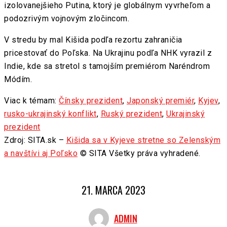
izolovanejšieho Putina, ktorý je globálnym vyvrheľom a
podozrivým vojnovým zločincom.
V stredu by mal Kišida podľa rezortu zahraničia
pricestovať do Poľska. Na Ukrajinu podľa NHK vyrazil z
Indie, kde sa stretol s tamojším premiérom Naréndrom
Módím.
Viac k témam:
Čínsky prezident
,
Japonský premiér
,
Kyjev
,
rusko-ukrajinský konflikt
,
Ruský prezident
,
Ukrajinský
prezident
Zdroj: SITA.sk –
Kišida sa v Kyjeve stretne so Zelenským
a navštívi aj Poľsko
© SITA Všetky práva vyhradené.
21. MARCA 2023
ADMIN