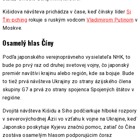
Kišidova návšteva prichádza v čase, keď čínsky líder
Si
Ťin-pching
rokuje s ruským vodcom
Vladimirom Putinom
v
Moskve.
Osamelý hlas Číny
Podľa japonského verejnoprávneho vysielateľa NHK, to
bude po prvý raz od druhej svetovej vojny, čo japonský
premiér navštívi krajinu alebo región, kde sa bojuje. Bude
to tiež prvá návšteva Ukrajiny zo strany ázijského člena
skupiny G7 a prvá zo strany spojenca Spojených štátov v
regióne.
Dvojitá návšteva Kišidu a Siho podčiarkuje hlboké rozpory
v severovýchodnej Ázii vo vzťahu k vojne na Ukrajine, keď
Japonsko poskytuje Kyjevu značnú pomoc, zatiaľ čo Čína
zostáva osamelým hlasom podporujúcim čoraz