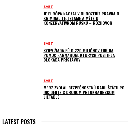
SVET
JE EURÓPA NAOZAJ V OHROZENÍ? PRAVDA O
KRIMINALITE, ISLAME A MÝTE O
KONZERVATÍVNOM RUSKU – ROZHOVOR
SVET
KYJEV ŽIADA EÚ O 220 MILIÓNOV EUR NA
POMOC FARMÁROM, KTORÝCH POSTIHLA
BLOKÁDA PRÍSTAVOV
SVET
MERZ ZVOLAL BEZPEČNOSTNÚ RADU ŠTÁTU PO
INCIDENTE S DRONOM PRI UKRAJINSKOM
LIETADLE
LATEST POSTS