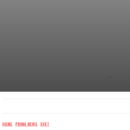
C
8.9
NEW YOR
PRIMA NEWS
EXTRA
PR ČLÁNKY/PR ARTI
HOME
PRIMA NEWS
SVET