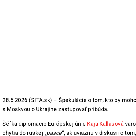
Share
28.5.2026 (SITA.sk) – Špekulácie o tom, kto by moh
s Moskvou o Ukrajine zastupovať pribúda.
Šéfka diplomacie Európskej únie
Kaja Kallasová
varo
chytia do ruskej „
pasce
“, ak uviaznu v diskusii o tom