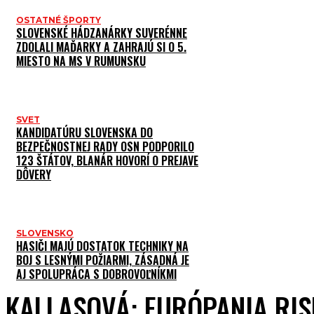
OSTATNÉ ŠPORTY
SLOVENSKÉ HÁDZANÁRKY SUVERÉNNE
ZDOLALI MAĎARKY A ZAHRAJÚ SI O 5.
MIESTO NA MS V RUMUNSKU
SVET
KANDIDATÚRU SLOVENSKA DO
BEZPEČNOSTNEJ RADY OSN PODPORILO
123 ŠTÁTOV, BLANÁR HOVORÍ O PREJAVE
DÔVERY
SLOVENSKO
HASIČI MAJÚ DOSTATOK TECHNIKY NA
BOJ S LESNÝMI POŽIARMI, ZÁSADNÁ JE
AJ SPOLUPRÁCA S DOBROVOĽNÍKMI
KALLASOVÁ: EURÓPANIA RIS