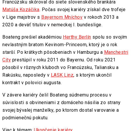
Francúzsku skóroval do siete slovenského brankára
Matúša Kozáčika
. Počas svojej kariéry získal dve trofeje
v Lige majstrov s
Bayernom Mníchov
v rokoch 2013 a
2020 a deväť titulov v nemeckej I. bundeslige.
Boateng prešiel akadémiou
Herthy Berlín
spolu so svojím
nevlastným bratom Kevinom-Princeom, ktorý je o rok
starší. Po krátkych pôsobeniach v Hamburgu a
Manchestri
City
prestúpil v roku 2011 do Bayernu. Od roku 2021
pôsobil v rôznych kluboch vo Francúzsku, Taliansku a
Rakúsku, naposledy v
LASK Linz
, s ktorým ukončil
kontrakt v polovici augusta.
V závere kariéry čelil Boateng súdnemu procesu v
súvislosti s obvineniami z domáceho násilia zo strany
svojej bývalej manželky, po ktorom dostal varovanie a
podmienečnú pokutu.
Viac k témam:
Ukončenie kariéry