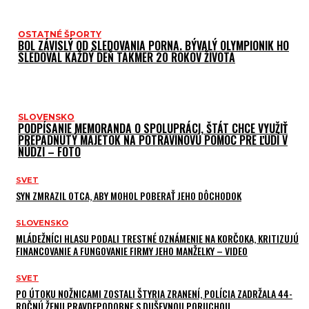
OSTATNÉ ŠPORTY
BOL ZÁVISLÝ OD SLEDOVANIA PORNA. BÝVALÝ OLYMPIONIK HO
SLEDOVAL KAŽDÝ DEŇ TAKMER 20 ROKOV ŽIVOTA
SLOVENSKO
PODPÍSANIE MEMORANDA O SPOLUPRÁCI, ŠTÁT CHCE VYUŽIŤ
PREPADNUTÝ MAJETOK NA POTRAVINOVÚ POMOC PRE ĽUDÍ V
NÚDZI – FOTO
SVET
SYN ZMRAZIL OTCA, ABY MOHOL POBERAŤ JEHO DÔCHODOK
SLOVENSKO
MLÁDEŽNÍCI HLASU PODALI TRESTNÉ OZNÁMENIE NA KORČOKA, KRITIZUJÚ
FINANCOVANIE A FUNGOVANIE FIRMY JEHO MANŽELKY – VIDEO
SVET
PO ÚTOKU NOŽNICAMI ZOSTALI ŠTYRIA ZRANENÍ, POLÍCIA ZADRŽALA 44-
ROČNÚ ŽENU PRAVDEPODOBNE S DUŠEVNOU PORUCHOU