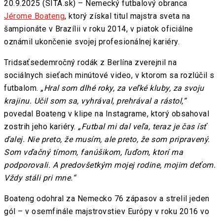
20.9.2025 (SITA.sk) – Nemecký futbalový obranca
Jérome Boateng
, ktorý získal titul majstra sveta na
šampionáte v Brazílii v roku 2014, v piatok oficiálne
oznámil ukončenie svojej profesionálnej kariéry.
Tridsaťsedemročný rodák z Berlína zverejnil na
sociálnych sieťach minútové video, v ktorom sa rozlúčil s
futbalom.
„Hral som dlhé roky, za veľké kluby, za svoju
krajinu. Učil som sa, vyhrával, prehrával a rástol,“
povedal Boateng v klipe na Instagrame, ktorý obsahoval
zostrih jeho kariéry.
„Futbal mi dal veľa, teraz je čas ísť
ďalej. Nie preto, že musím, ale preto, že som pripravený.
Som vďačný tímom, fanúšikom, ľuďom, ktorí ma
podporovali. A predovšetkým mojej rodine, mojim deťom.
Vždy stáli pri mne.“
Boateng odohral za Nemecko 76 zápasov a strelil jeden
gól – v osemfinále majstrovstiev Európy v roku 2016 vo