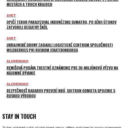
MESTÁCH A TROCH KRAJOCH
SVET
OPIČÍ TEROR PARALYZOVAL INDONÉZSKU SUMATRU, PO SÉRII ÚTOKOV
ZATVORILI DESIATKY ŠKÔL
SVET
UKRAJINSKÉ DRONY ZASIAHLI LOGISTICKÉ CENTRUM SPOLOČNOSTI
WILDBERRIES PRI RUSKOM JEKATERINBURGU
SLOVENSKO
REMIŠOVÁ PODÁVA TRESTNÉ OZNÁMENIE PRE 30-MILIÓNOVÚ VÝZVU NA
NÁJOMNÉ BÝVANIE
SLOVENSKO
BEZPEČNOSŤ RADAROV PREVERÍ NBÚ, SOITRON ODMIETA SPOJENIE S
RUSKOU VÝROBOU
STAY IN TOUCH
To be updated with all the latest news, offers and special announcements.