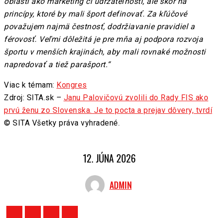
oblasti ako marketing či udržateľnosti, ale skôr na
princípy, ktoré by mali šport definovať. Za kľúčové
považujem najmä čestnosť, dodržiavanie pravidiel a
férovosť. Veľmi dôležitá je pre mňa aj podpora rozvoja
športu v menších krajinách, aby mali rovnaké možnosti
napredovať a tiež parašport.“
Viac k témam:
Kongres
Zdroj: SITA.sk –
Janu Palovičovú zvolili do Rady FIS ako
prvú ženu zo Slovenska. Je to pocta a prejav dôvery, tvrdí
© SITA Všetky práva vyhradené.
12. JÚNA 2026
ADMIN