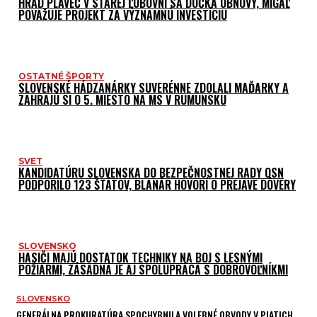
HRAD PLAVEČ V STAREJ ĽUBOVNI SA DOČKÁ OBNOVY, MIGAĽ
POVAŽUJE PROJEKT ZA VÝZNAMNÚ INVESTÍCIU
OSTATNÉ ŠPORTY
SLOVENSKÉ HÁDZANÁRKY SUVERÉNNE ZDOLALI MAĎARKY A
ZAHRAJÚ SI O 5. MIESTO NA MS V RUMUNSKU
SVET
KANDIDATÚRU SLOVENSKA DO BEZPEČNOSTNEJ RADY OSN
PODPORILO 123 ŠTÁTOV, BLANÁR HOVORÍ O PREJAVE DÔVERY
SLOVENSKO
HASIČI MAJÚ DOSTATOK TECHNIKY NA BOJ S LESNÝMI
POŽIARMI, ZÁSADNÁ JE AJ SPOLUPRÁCA S DOBROVOĽNÍKMI
SLOVENSKO
GENERÁLNA PROKURATÚRA SPOCHYBNILA VOLEBNÉ OBVODY V PIATICH