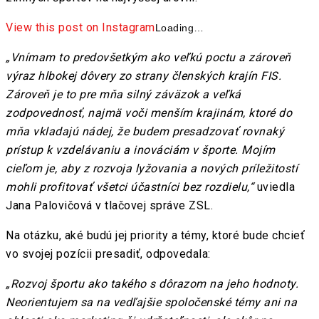
View this post on Instagram
Loading…
„Vnímam to predovšetkým ako veľkú poctu a zároveň
výraz hlbokej dôvery zo strany členských krajín FIS.
Zároveň je to pre mňa silný záväzok a veľká
zodpovednosť, najmä voči menším krajinám, ktoré do
mňa vkladajú nádej, že budem presadzovať rovnaký
prístup k vzdelávaniu a inováciám v športe. Mojím
cieľom je, aby z rozvoja lyžovania a nových príležitostí
mohli profitovať všetci účastníci bez rozdielu,“
uviedla
Jana Palovičová v tlačovej správe ZSL.
Na otázku, aké budú jej priority a témy, ktoré bude chcieť
vo svojej pozícii presadiť, odpovedala:
„Rozvoj športu ako takého s dôrazom na jeho hodnoty.
Neorientujem sa na vedľajšie spoločenské témy ani na