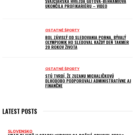
ŠVAJČIARSKA HVIEZDA GUTOVÁ-BEHRAMIOVÁ
UKONČILA PROFIKARIÉRU – VIDEO
OSTATNÉ ŠPORTY
BOL ZÁVISLÝ OD SLEDOVANIA PORNA. BÝVALÝ
OLYMPIONIK HO SLEDOVAL KAŽDÝ DEŇ TAKMER
20 ROKOV ŽIVOTA
OSTATNÉ ŠPORTY
STÚ TVRDÍ, ŽE ZUZANU MICHALIČKOVÚ
DLHODOBO PODPOROVALI ADMINISTRATÍVNE AJ
FINANČNE
LATEST POSTS
SLOVENSKO