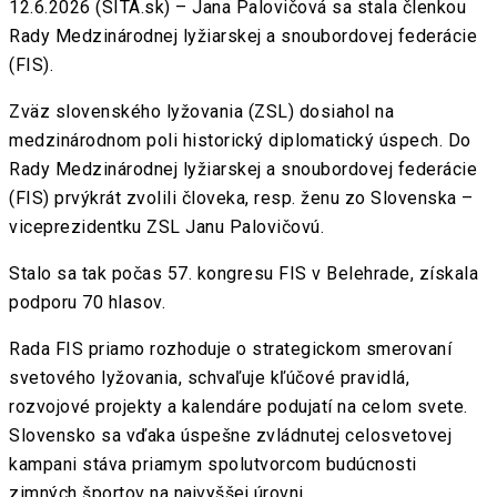
12.6.2026 (SITA.sk) – Jana Palovičová sa stala členkou
Rady Medzinárodnej lyžiarskej a snoubordovej federácie
(FIS).
Zväz slovenského lyžovania (ZSL) dosiahol na
medzinárodnom poli historický diplomatický úspech. Do
Rady Medzinárodnej lyžiarskej a snoubordovej federácie
(FIS) prvýkrát zvolili človeka, resp. ženu zo Slovenska –
viceprezidentku ZSL Janu Palovičovú.
Stalo sa tak počas 57. kongresu FIS v Belehrade, získala
podporu 70 hlasov.
Rada FIS priamo rozhoduje o strategickom smerovaní
svetového lyžovania, schvaľuje kľúčové pravidlá,
rozvojové projekty a kalendáre podujatí na celom svete.
Slovensko sa vďaka úspešne zvládnutej celosvetovej
kampani stáva priamym spolutvorcom budúcnosti
zimných športov na najvyššej úrovni.