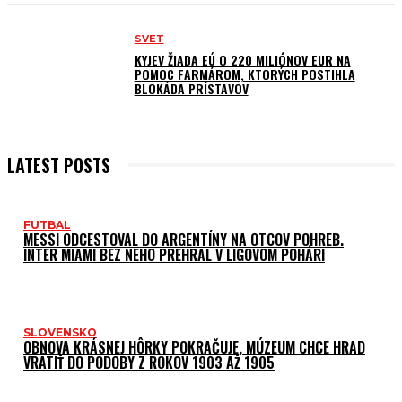
SVET
KYJEV ŽIADA EÚ O 220 MILIÓNOV EUR NA
POMOC FARMÁROM, KTORÝCH POSTIHLA
BLOKÁDA PRÍSTAVOV
LATEST POSTS
FUTBAL
MESSI ODCESTOVAL DO ARGENTÍNY NA OTCOV POHREB.
INTER MIAMI BEZ NEHO PREHRAL V LIGOVOM POHÁRI
SLOVENSKO
OBNOVA KRÁSNEJ HÔRKY POKRAČUJE, MÚZEUM CHCE HRAD
VRÁTIŤ DO PODOBY Z ROKOV 1903 AŽ 1905