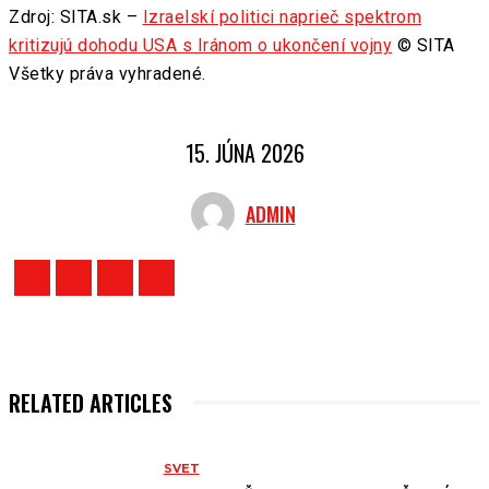
Zdroj: SITA.sk –
Izraelskí politici naprieč spektrom
kritizujú dohodu USA s Iránom o ukončení vojny
© SITA
Všetky práva vyhradené.
15. JÚNA 2026
ADMIN
RELATED ARTICLES
SVET