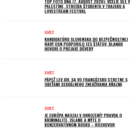
TOP FOTO DŇA (7. AUGUST 2026): VČELIE ÚLE V
PALESTÍNE, STREĽBA ŠTUDENTA V THAJSKU A
LOVESTREAM FESTIVAL
SVET
KANDIDATÚRU SLOVENSKA DO BEZPEČNOSTNEJ
RADY OSN PODPORILO 123 ŠTÁTOV, BLANÁR
HOVORÍ O PREJAVE DÔVERY
SVET
PÁPEŽ LEV XIV. SA VO FRANCÚZSKU STRETNE S
OBEŤAMI SEXUÁLNEHO ZNEUŽÍVANIA KŇAZMI
SVET
JE EURÓPA NAOZAJ V OHROZENÍ? PRAVDA O
KRIMINALITE, ISLAME A MÝTE O
KONZERVATÍVNOM RUSKU – ROZHOVOR