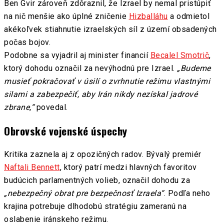
Ben Gvir zároveň zdôraznil, že Izrael by nemal pristúpiť
na nič menšie ako úplné zničenie
Hizballáhu
a odmietol
akékoľvek stiahnutie izraelských síl z území obsadených
počas bojov.
Podobne sa vyjadril aj minister financií
Becalel Smotrič
,
ktorý dohodu označil za nevýhodnú pre Izrael.
„Budeme
musieť pokračovať v úsilí o zvrhnutie režimu vlastnými
silami a zabezpečiť, aby Irán nikdy nezískal jadrové
zbrane,“
povedal.
Obrovské vojenské úspechy
Kritika zaznela aj z opozičných radov. Bývalý premiér
Naftali Bennett
, ktorý patrí medzi hlavných favoritov
budúcich parlamentných volieb, označil dohodu za
„nebezpečný obrat pre bezpečnosť Izraela“
. Podľa neho
krajina potrebuje dlhodobú stratégiu zameranú na
oslabenie iránskeho režimu.