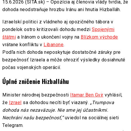
15.6.2026 (SITA.sk) – Opozícia aj členovia vlády tvrdia, že
dohoda neodstraňuje hrozbu Iránu ani hnutia Hizballáh.
Izraelskí politici z vládneho aj opozičného tábora v
pondelok ostro kritizovali dohodu medzi
Spojenými
štátmi
a Iránom o ukončení vojny na
Blízkom východe
vrátane konfliktu v
Libanone
.
Podľa nich dohoda neposkytuje dostatočné záruky pre
bezpečnosť Izraela a môže ohroziť výsledky dosiahnuté
počas vojenských operácií.
Úplné zničenie Hizballáhu
Minister národnej bezpečnosti
Itamar Ben Gvir
vyhlásil,
že
Izrael
sa dohodou necíti byť viazaný.
„Trumpova
dohoda nás nezaväzuje. Nie sme jej účastníkmi.
Nechráni našu bezpečnosť,“
uviedol na sociálnej sieti
Telegram.