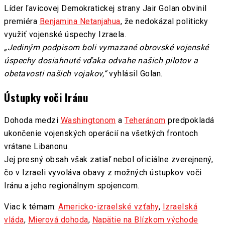
Líder ľavicovej Demokratickej strany Jair Golan obvinil
premiéra
Benjamina Netanjahua
, že nedokázal politicky
využiť vojenské úspechy Izraela.
„Jediným podpisom boli vymazané obrovské vojenské
úspechy dosiahnuté vďaka odvahe našich pilotov a
obetavosti našich vojakov,“
vyhlásil Golan.
Ústupky voči Iránu
Dohoda medzi
Washingtonom
a
Teheránom
predpokladá
ukončenie vojenských operácií na všetkých frontoch
vrátane Libanonu.
Jej presný obsah však zatiaľ nebol oficiálne zverejnený,
čo v Izraeli vyvoláva obavy z možných ústupkov voči
Iránu a jeho regionálnym spojencom.
Viac k témam:
Americko-izraelské vzťahy
,
Izraelská
vláda
,
Mierová dohoda
,
Napätie na Blízkom východe