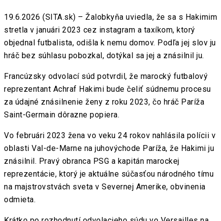
19.6.2026 (SITA.sk) – Žalobkyňa uviedla, že sa s Hakimim
stretla v januári 2023 cez instagram a taxíkom, ktorý
objednal futbalista, odišla k nemu domov. Podľa jej slov ju
hráč bez súhlasu pobozkal, dotýkal sa jej a znásilnil ju.
Francúzsky odvolací súd potvrdil, že marocký futbalový
reprezentant Achraf Hakimi bude čeliť súdnemu procesu
za údajné znásilnenie ženy z roku 2023, čo hráč Paríža
Saint-Germain dôrazne popiera.
Vo februári 2023 žena vo veku 24 rokov nahlásila polícii v
oblasti Val-de-Marne na juhovýchode Paríža, že Hakimi ju
znásilnil. Pravý obranca PSG a kapitán marockej
reprezentácie, ktorý je aktuálne súčasťou národného tímu
na majstrovstvách sveta v Severnej Amerike, obvinenia
odmieta.
Krátko po rozhodnutí odvolacieho súdu vo Versailles na