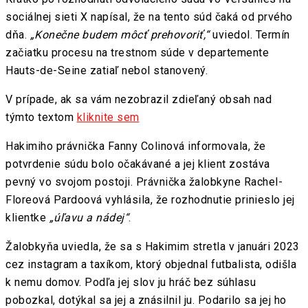
sociálnej sieti X napísal, že na tento súd čaká od prvého
dňa.
„Konečne budem môcť prehovoriť,“
uviedol. Termín
začiatku procesu na trestnom súde v departemente
Hauts-de-Seine zatiaľ nebol stanovený.
V prípade, ak sa vám nezobrazil zdieľaný obsah nad
týmto textom
kliknite sem
Hakimiho právnička Fanny Colinová informovala, že
potvrdenie súdu bolo očakávané a jej klient zostáva
pevný vo svojom postoji. Právnička žalobkyne Rachel-
Floreová Pardoová vyhlásila, že rozhodnutie prinieslo jej
klientke
„úľavu a nádej“
.
Žalobkyňa uviedla, že sa s Hakimim stretla v januári 2023
cez instagram a taxíkom, ktorý objednal futbalista, odišla
k nemu domov. Podľa jej slov ju hráč bez súhlasu
pobozkal, dotýkal sa jej a znásilnil ju. Podarilo sa jej ho