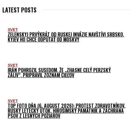
LATEST POSTS
SVET
ZELENSKYJ PRVÝKRÁT OD RUSKEJ INVÁZIE NAVŠTÍVI SRBSKO,
KYJEV HO CHCE ODPÚTAŤ OD MOSKVY
SVET
IRÁN POHROZIL SUSEDOM, ŽE „ZHASNE CELÝ PERZSKÝ
ZÁLIV“, PRIPRAVIL ZOZNAM CIEĽOV
SVET
TOP FOTO DŇA (6. AUGUST 2026): PROTEST ZDRAVOTNÍKOV,
RUSKÝ LETECKÝ ÚTOK, HIROŠIMSKÝ PAMÄTNÍK A ZÁCHRANA
PSOV Z LESNÝCH POŽIAROV