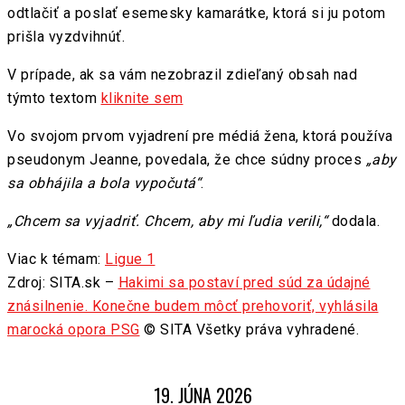
odtlačiť a poslať esemesky kamarátke, ktorá si ju potom
prišla vyzdvihnúť.
V prípade, ak sa vám nezobrazil zdieľaný obsah nad
týmto textom
kliknite sem
Vo svojom prvom vyjadrení pre médiá žena, ktorá používa
pseudonym Jeanne, povedala, že chce súdny proces
„aby
sa obhájila a bola vypočutá“
.
„Chcem sa vyjadriť. Chcem, aby mi ľudia verili,“
dodala.
Viac k témam:
Ligue 1
Zdroj: SITA.sk –
Hakimi sa postaví pred súd za údajné
znásilnenie. Konečne budem môcť prehovoriť, vyhlásila
marocká opora PSG
© SITA Všetky práva vyhradené.
19. JÚNA 2026