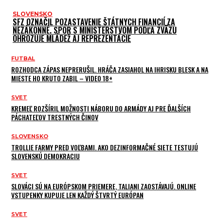
SLOVENSKO
SFZ OZNAČIL POZASTAVENIE ŠTÁTNYCH FINANCIÍ ZA
NEZÁKONNÉ. SPOR S MINISTERSTVOM PODĽA ZVÄZU
OHROZUJE MLÁDEŽ AJ REPREZENTÁCIE
FUTBAL
ROZHODCA ZÁPAS NEPRERUŠIL. HRÁČA ZASIAHOL NA IHRISKU BLESK A NA
MIESTE HO KRUTO ZABIL – VIDEO 18+
SVET
KREMEĽ ROZŠÍRIL MOŽNOSTI NÁBORU DO ARMÁDY AJ PRE ĎALŠÍCH
PÁCHATEĽOV TRESTNÝCH ČINOV
SLOVENSKO
TROLLIE FARMY PRED VOĽBAMI. AKO DEZINFORMAČNÉ SIETE TESTUJÚ
SLOVENSKÚ DEMOKRACIU
SVET
SLOVÁCI SÚ NA EURÓPSKOM PRIEMERE, TALIANI ZAOSTÁVAJÚ. ONLINE
VSTUPENKY KUPUJE LEN KAŽDÝ ŠTVRTÝ EURÓPAN
SVET