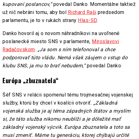
kupovaní poslancov,“
povedal Danko. Momentálne taktiež
už nič nebráni tomu, aby bol
Richard Raši
predsedom
parlamentu, je to v rukách strany
Hlas-SD
.
Danko hovoril aj o novom náhradníkovi na uvoľnené
poslanecké miesto SNS v parlamente,
Miroslavovi
Radačovskom
.
„Ja som s ním telefonoval a chce
podporovať túto vládu. Nemá však záujem o vstup do
klubu SNS, ja mu to brať nebudem,“
povedal Danko.
Európa „zbuznatela“
Šéf SNS v relácii spomenul tému trojmesačnej vojenskej
služby, ktorú by chcel v koalícii otvoriť.
„Základná
vojenská služba je aj téma západných štátov a myslím
si, že táto služba nikomu neublíži a je dôležité mať
základný vojenský výcvik. Európa zbuznatela a toto sa
musí zmeniť. Máme tu generáciu, ktorej chýbajú určité