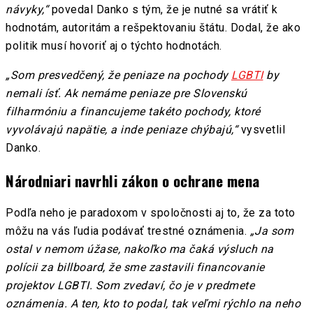
návyky,“
povedal Danko s tým, že je nutné sa vrátiť k
hodnotám, autoritám a rešpektovaniu štátu. Dodal, že ako
politik musí hovoriť aj o týchto hodnotách.
„Som presvedčený, že peniaze na pochody
LGBTI
by
nemali ísť. Ak nemáme peniaze pre Slovenskú
filharmóniu a financujeme takéto pochody, ktoré
vyvolávajú napätie, a inde peniaze chýbajú,“
vysvetlil
Danko.
Národniari navrhli zákon o ochrane mena
Podľa neho je paradoxom v spoločnosti aj to, že za toto
môžu na vás ľudia podávať trestné oznámenia.
„Ja som
ostal v nemom úžase, nakoľko ma čaká výsluch na
polícii za billboard, že sme zastavili financovanie
projektov LGBTI. Som zvedaví, čo je v predmete
oznámenia. A ten, kto to podal, tak veľmi rýchlo na neho