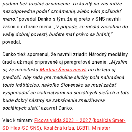
podám tiež trestné oznámenie. Tu každý na vás môže
nezodpovedne podať oznámenie, alebo vám poškodiť
meno,“
povedal Danko s tým, že aj preto v SNS navrhli
zákon o ochrane mena.
„V prípade, že médiá zasiahnu do
vašej dobrej povesti, budete mať právo sa brániť,“
povedal.
Danko tiež spomenul, že navrhli zriadiť Národný mediálny
úrad a už majú pripravené aj paragrafové znenie.
„Myslím
si, že ministerka
Martina Šimkovičová
ho do leta aj
predloží. Aby rada pre mediálne služby bola nahradená
touto inštitúciou, nakoľko Slovensko sa musí začať
vysporiadať so šialenstvami na sociálnych sieťach a toto
bude dobrý nástroj na zabránenie zneužívania
sociálnych sietí,“
uzavrel Danko.
Viac k témam:
Ficova vláda 2023 – 2027 (koalícia Smer-
SD Hlas-SD SNS)
,
Koaličná kríza
,
LGBTI
,
Minister