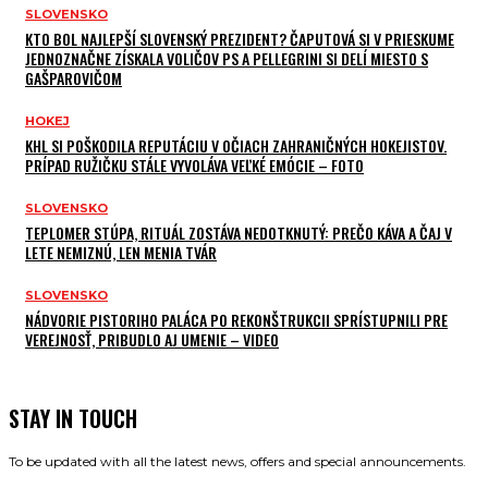
SLOVENSKO
KTO BOL NAJLEPŠÍ SLOVENSKÝ PREZIDENT? ČAPUTOVÁ SI V PRIESKUME
JEDNOZNAČNE ZÍSKALA VOLIČOV PS A PELLEGRINI SI DELÍ MIESTO S
GAŠPAROVIČOM
HOKEJ
KHL SI POŠKODILA REPUTÁCIU V OČIACH ZAHRANIČNÝCH HOKEJISTOV.
PRÍPAD RUŽIČKU STÁLE VYVOLÁVA VEĽKÉ EMÓCIE – FOTO
SLOVENSKO
TEPLOMER STÚPA, RITUÁL ZOSTÁVA NEDOTKNUTÝ: PREČO KÁVA A ČAJ V
LETE NEMIZNÚ, LEN MENIA TVÁR
SLOVENSKO
NÁDVORIE PISTORIHO PALÁCA PO REKONŠTRUKCII SPRÍSTUPNILI PRE
VEREJNOSŤ, PRIBUDLO AJ UMENIE – VIDEO
STAY IN TOUCH
To be updated with all the latest news, offers and special announcements.