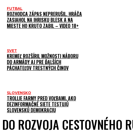
FUTBAL
ROZHODCA ZÁPAS NEPRERUŠIL. HRÁČA
ZASIAHOL NA IHRISKU BLESK A NA
MIESTE HO KRUTO ZABIL – VIDEO 18+
SVET
KREMEĽ ROZŠÍRIL MOŽNOSTI NÁBORU
DO ARMÁDY AJ PRE ĎALŠÍCH
PÁCHATEĽOV TRESTNÝCH ČINOV
SLOVENSKO
TROLLIE FARMY PRED VOĽBAMI. AKO
DEZINFORMAČNÉ SIETE TESTUJÚ
SLOVENSKÚ DEMOKRACIU
DO ROZVOJA CESTOVNÉHO 