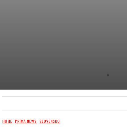
C
8.9
NEW YOR
PRIMA NEWS
EXTRA
PR ČLÁNKY/PR ARTI
HOME
PRIMA NEWS
SLOVENSKO