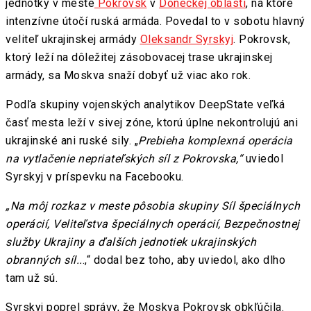
jednotky v meste
Pokrovsk
v
Doneckej oblasti
, na ktoré
intenzívne útočí ruská armáda. Povedal to v sobotu hlavný
veliteľ ukrajinskej armády
Oleksandr Syrskyj
. Pokrovsk,
ktorý leží na dôležitej zásobovacej trase ukrajinskej
armády, sa Moskva snaží dobyť už viac ako rok.
Podľa skupiny vojenských analytikov DeepState veľká
časť mesta leží v sivej zóne, ktorú úplne nekontrolujú ani
ukrajinské ani ruské sily. „
Prebieha komplexná operácia
na vytlačenie nepriateľských síl z Pokrovska,“
uviedol
Syrskyj v príspevku na Facebooku.
„Na môj rozkaz v meste pôsobia skupiny Síl špeciálnych
operácií, Veliteľstva špeciálnych operácií, Bezpečnostnej
služby Ukrajiny a ďalších jednotiek ukrajinských
obranných síl..
.,“ dodal bez toho, aby uviedol, ako dlho
tam už sú.
Syrskyj poprel správy, že Moskva Pokrovsk obkľúčila.