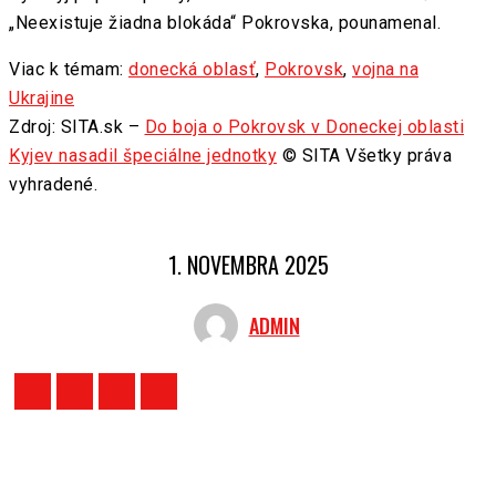
„Neexistuje žiadna blokáda“ Pokrovska, pounamenal.
Viac k témam:
donecká oblasť
,
Pokrovsk
,
vojna na
Ukrajine
Zdroj: SITA.sk –
Do boja o Pokrovsk v Doneckej oblasti
Kyjev nasadil špeciálne jednotky
© SITA Všetky práva
vyhradené.
1. NOVEMBRA 2025
ADMIN