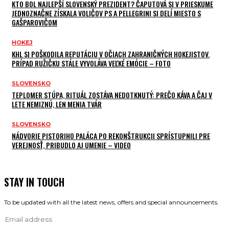
KTO BOL NAJLEPŠÍ SLOVENSKÝ PREZIDENT? ČAPUTOVÁ SI V PRIESKUME
JEDNOZNAČNE ZÍSKALA VOLIČOV PS A PELLEGRINI SI DELÍ MIESTO S
GAŠPAROVIČOM
HOKEJ
KHL SI POŠKODILA REPUTÁCIU V OČIACH ZAHRANIČNÝCH HOKEJISTOV.
PRÍPAD RUŽIČKU STÁLE VYVOLÁVA VEĽKÉ EMÓCIE – FOTO
SLOVENSKO
TEPLOMER STÚPA, RITUÁL ZOSTÁVA NEDOTKNUTÝ: PREČO KÁVA A ČAJ V
LETE NEMIZNÚ, LEN MENIA TVÁR
SLOVENSKO
NÁDVORIE PISTORIHO PALÁCA PO REKONŠTRUKCII SPRÍSTUPNILI PRE
VEREJNOSŤ, PRIBUDLO AJ UMENIE – VIDEO
STAY IN TOUCH
To be updated with all the latest news, offers and special announcements.