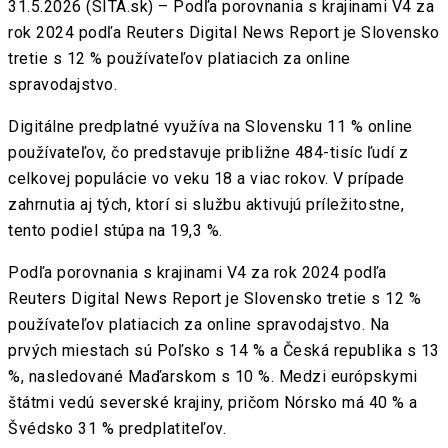
31.5.2026 (SITA.sk) – Podľa porovnania s krajinami V4 za
rok 2024 podľa Reuters Digital News Report je Slovensko
tretie s 12 % používateľov platiacich za online
spravodajstvo.
Digitálne predplatné využíva na Slovensku 11 % online
používateľov, čo predstavuje približne 484-tisíc ľudí z
celkovej populácie vo veku 18 a viac rokov. V prípade
zahrnutia aj tých, ktorí si službu aktivujú príležitostne,
tento podiel stúpa na 19,3 %.
Podľa porovnania s krajinami V4 za rok 2024 podľa
Reuters Digital News Report je Slovensko tretie s 12 %
používateľov platiacich za online spravodajstvo. Na
prvých miestach sú Poľsko s 14 % a Česká republika s 13
%, nasledované Maďarskom s 10 %. Medzi európskymi
štátmi vedú severské krajiny, pričom Nórsko má 40 % a
Švédsko 31 % predplatiteľov.