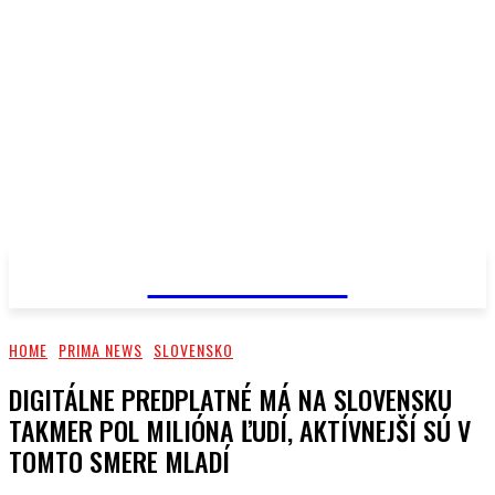
PRIMA NEWS
HOME
PRIMA NEWS
SLOVENSKO
DIGITÁLNE PREDPLATNÉ MÁ NA SLOVENSKU
TAKMER POL MILIÓNA ĽUDÍ, AKTÍVNEJŠÍ SÚ V
TOMTO SMERE MLADÍ