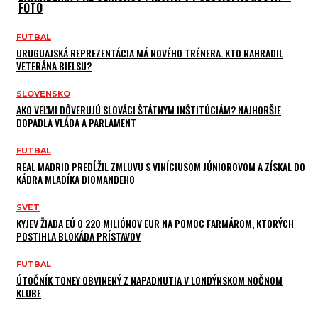
FOTO
FUTBAL
URUGUAJSKÁ REPREZENTÁCIA MÁ NOVÉHO TRÉNERA. KTO NAHRADIL
VETERÁNA BIELSU?
SLOVENSKO
AKO VEĽMI DÔVERUJÚ SLOVÁCI ŠTÁTNYM INŠTITÚCIÁM? NAJHORŠIE
DOPADLA VLÁDA A PARLAMENT
FUTBAL
REAL MADRID PREDĹŽIL ZMLUVU S VINÍCIUSOM JÚNIOROVOM A ZÍSKAL DO
KÁDRA MLADÍKA DIOMANDEHO
SVET
KYJEV ŽIADA EÚ O 220 MILIÓNOV EUR NA POMOC FARMÁROM, KTORÝCH
POSTIHLA BLOKÁDA PRÍSTAVOV
FUTBAL
ÚTOČNÍK TONEY OBVINENÝ Z NAPADNUTIA V LONDÝNSKOM NOČNOM
KLUBE