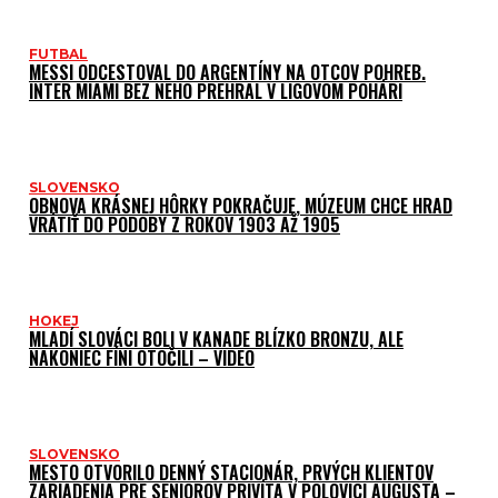
FUTBAL
MESSI ODCESTOVAL DO ARGENTÍNY NA OTCOV POHREB.
INTER MIAMI BEZ NEHO PREHRAL V LIGOVOM POHÁRI
SLOVENSKO
OBNOVA KRÁSNEJ HÔRKY POKRAČUJE, MÚZEUM CHCE HRAD
VRÁTIŤ DO PODOBY Z ROKOV 1903 AŽ 1905
HOKEJ
MLADÍ SLOVÁCI BOLI V KANADE BLÍZKO BRONZU, ALE
NAKONIEC FÍNI OTOČILI – VIDEO
SLOVENSKO
MESTO OTVORILO DENNÝ STACIONÁR, PRVÝCH KLIENTOV
ZARIADENIA PRE SENIOROV PRIVÍTA V POLOVICI AUGUSTA –