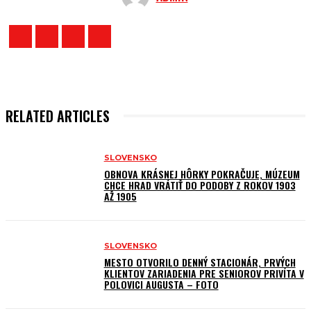
RELATED ARTICLES
SLOVENSKO
OBNOVA KRÁSNEJ HÔRKY POKRAČUJE, MÚZEUM
CHCE HRAD VRÁTIŤ DO PODOBY Z ROKOV 1903
AŽ 1905
SLOVENSKO
MESTO OTVORILO DENNÝ STACIONÁR, PRVÝCH
KLIENTOV ZARIADENIA PRE SENIOROV PRIVÍTA V
POLOVICI AUGUSTA – FOTO