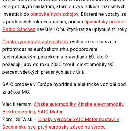
energetickým nákladom, ktoré sú výsledkom rozsiahlych
investícií do
obnoviteľných zdrojov
. Bilaterálne vzťahy sa
v posledných rokoch posilnili, pričom
španielsky premiér
Pedro Sánchez
navštívil Čínu štyrikrát za uplynulé tri roky.
Čínski výrobcovia automobilov
rýchlo rozširujú svoju
prítomnosť na európskom trhu, podporovaní
technologickým pokrokom a pravidlami EÚ, ktoré
požadujú, aby do roku 2035 tvorili elektromobily 90
percent všetkých predaných áut v Únii.
SAIC predáva v Európe hybridné a elektrické vozidlá pod
značkou MG.
Viac k témam:
čínske automobilky
,
čínske elektromobily
,
Elektromobilita
,
SAIC Motor
Zdroj: SITA.sk –
Čínsky výrobca SAIC Motor postaví v
Španielsku svoj prvý európsky závod na výrobu