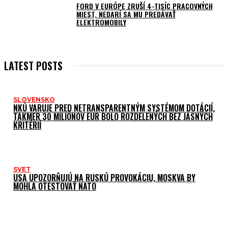
FORD V EURÓPE ZRUŠÍ 4-TISÍC PRACOVNÝCH
MIEST, NEDARÍ SA MU PREDÁVAŤ
ELEKTROMOBILY
LATEST POSTS
SLOVENSKO
NKÚ VARUJE PRED NETRANSPARENTNÝM SYSTÉMOM DOTÁCIÍ,
TAKMER 30 MILIÓNOV EUR BOLO ROZDELENÝCH BEZ JASNÝCH
KRITÉRIÍ
SVET
USA UPOZORŇUJÚ NA RUSKÚ PROVOKÁCIU, MOSKVA BY
MOHLA OTESTOVAŤ NATO