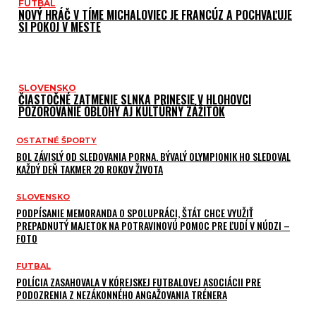
FUTBAL
NOVÝ HRÁČ V TÍME MICHALOVIEC JE FRANCÚZ A POCHVAĽUJE
SI POKOJ V MESTE
SLOVENSKO
ČIASTOČNÉ ZATMENIE SLNKA PRINESIE V HLOHOVCI
POZOROVANIE OBLOHY AJ KULTÚRNY ZÁŽITOK
OSTATNÉ ŠPORTY
BOL ZÁVISLÝ OD SLEDOVANIA PORNA. BÝVALÝ OLYMPIONIK HO SLEDOVAL
KAŽDÝ DEŇ TAKMER 20 ROKOV ŽIVOTA
SLOVENSKO
PODPÍSANIE MEMORANDA O SPOLUPRÁCI, ŠTÁT CHCE VYUŽIŤ
PREPADNUTÝ MAJETOK NA POTRAVINOVÚ POMOC PRE ĽUDÍ V NÚDZI –
FOTO
FUTBAL
POLÍCIA ZASAHOVALA V KÓREJSKEJ FUTBALOVEJ ASOCIÁCII PRE
PODOZRENIA Z NEZÁKONNÉHO ANGAŽOVANIA TRÉNERA