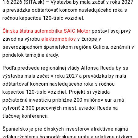
1.6.2026 (SITA.sk) – Výstavba by mala začať v roku 2027
a prevádzka odštartovať koncom nasledujúceho roka s
ročnou kapacitou 120‑tisíc vozidiel.
Čínska štátna automobilka
SAIC Motor
postaví svoj prvý
závod na výrobu
elektromobilov
v Európe v
severozápadnom španielskom regióne Galícia, oznámili v
pondelok tamojšie úrady.
Podľa predsedu regionálnej vlády Alfonsa Ruedu by sa
výstavba mala začať v roku 2027 a prevádzka by mala
odštartovať koncom nasledujúceho roka s ročnou
kapacitou 120‑tisíc vozidiel. Projekt si vyžiada
počiatočnú investíciu približne 200 miliónov eur a má
vytvoriť 2 300 pracovných miest, uviedol Rueda na
tlačovej konferencii.
Španielsko je pre čínskych investorov atraktívne najmä
vďaka rýchlemu hospodárskemu rastu a relatívne nízkym