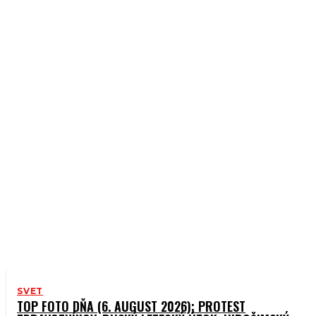
NEZARADENÉ
SLOVENSKO
ŠPORT
ZAUJÍMAVOSTI
ZDRAVIE
SVET
TOP FOTO DŇA (6. AUGUST 2026): PROTEST