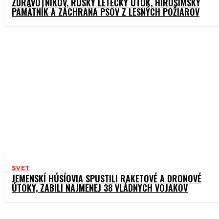
ZDRAVOTNÍKOV, RUSKÝ LETECKÝ ÚTOK, HIROŠIMSKÝ
PAMÄTNÍK A ZÁCHRANA PSOV Z LESNÝCH POŽIAROV
SVET
JEMENSKÍ HÚSÍOVIA SPUSTILI RAKETOVÉ A DRONOVÉ
ÚTOKY, ZABILI NAJMENEJ 38 VLÁDNYCH VOJAKOV