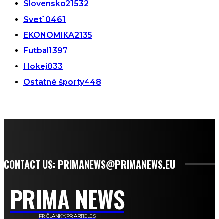
Slovensko
21532
Svet
10461
EKONOMIKA
2135
Futbal
1397
Hokej
833
Ostatné športy
448
CONTACT US: PRIMANEWS@PRIMANEWS.EU
PRIMA NEWS
PR ČLÁNKY/PR ARTICLES