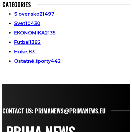
CATEGORIES
Slovensko
21497
Svet
10430
EKONOMIKA
2135
Futbal
1382
Hokej
831
Ostatné športy
442
CONTACT US: PRIMANEWS@PRIMANEWS.EU
PRIMA NEWS