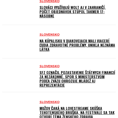
SLOVENSKO
SLOVÁCI VYUŽÍVAJÚ WOLT AJ V ZAHRANIČÍ,
POČET OBJEDNÁVOK STÚPOL TAKMER 17-
NÁSOBNE
SLOVENSKO
NA KÚPALISKU V DIAKOVCIACH MALI VIACERÍ
ĽUDIA ZDRAVOTNÉ PROBLÉMY, UNIKLA NEZNÁMA
LÁTKA
SLOVENSKO
SFZ OZNAČIL POZASTAVENIE ŠTÁTNYCH FINANCIÍ
ZA NEZÁKONNÉ. SPOR S MINISTERSTVOM
PODĽA ZVÄZU OHROZUJE MLÁDEŽ AJ
REPREZENTÁCIE
SLOVENSKO
MUŽOV ČAKÁ NA LOVESTREAME SKÚŠKA
TEHOTENSKÉHO BRUŠKA, NA FESTIVALE SA TAK
OTVORÍ TÉMA ŽENSKÉHO ZDRAVIA