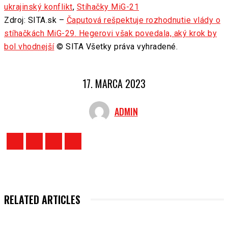
ukrajinský konflikt
,
Stíhačky MiG-21
Zdroj: SITA.sk –
Čaputová rešpektuje rozhodnutie vlády o
stíhačkách MiG-29. Hegerovi však povedala, aký krok by
bol vhodnejší
© SITA Všetky práva vyhradené.
17. MARCA 2023
ADMIN
RELATED ARTICLES