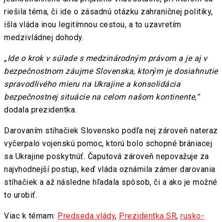
riešila téma, či ide o zásadnú otázku zahraničnej politiky,
išla vláda inou legitímnou cestou, a to uzavretím
medzivládnej dohody.
„Ide o krok v súlade s medzinárodným právom a je aj v
bezpečnostnom záujme Slovenska, ktorým je dosiahnutie
spravodlivého mieru na Ukrajine a konsolidácia
bezpečnostnej situácie na celom našom kontinente,“
dodala prezidentka.
Darovaním stíhačiek Slovensko podľa nej zároveň nateraz
vyčerpalo vojenskú pomoc, ktorú bolo schopné brániacej
sa Ukrajine poskytnúť. Čaputová zároveň nepovažuje za
najvhodnejší postup, keď vláda oznámila zámer darovania
stíhačiek a až následne hľadala spôsob, či a ako je možné
to urobiť.
Viac k témam:
Predseda vlády
,
Prezidentka SR
,
rusko-