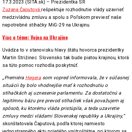
17.3.2023 (SITA.sk) – Prezidentka SR
Zuzana Čaputová
rešpektuje rozhodnutie vlády uzavrieť
medzivládnu zmluvu a spolu s Poľskom previesť naše
nepotrebné stíhačky MiG-29 na Ukrajinu.
Viac o téme: Vojna na Ukrajine
Uvádza to v stanovisku hlavy štátu hovorca prezidentky
Martin Strižinec. Slovensko tak bude piatou krajinou, ktorá
sa túto pomoc rozhodla poskytnúť.
„Premiéra
Hegera
som vopred informovala, že v súčasnej
situácii by bolo vhodnejšie mať k rozhodnutiu o
stíhačkách aj uznesenie parlamentu. Za dostatočnú a
legitímnu bázu pre prevod stíhačiek však považujem aj
spôsob, ku ktorému vláda pristúpila, a teda uzavretie
zmluvy medzi vládami Slovenskej republiky a Ukrajiny,“
skonštatovala Čaputová, podľa ktorej namiesto
jednostranného aktu prijatého vnútroštátne, pri ktorom sa