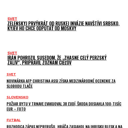
SVET
ZELENSKYJ PRVÝKRÁT OD RUSKEJ INVÁZIE NAVŠTÍVI SRBSKO,
KYJEV HO CHCE ODPÚTAŤ OD MOSKVY
SVET
IRÁN POHROZIL SUSEDOM, ŽE „ZHASNE CELÝ PERZSKÝ
ZÁLIV“, PRIPRAVIL ZOZNAM CIEĽOV
SVET
NOVINÁRKA AFP CHRISTINA ASSI ZÍSKA MEDZINÁRODNÉ OCENENIE ZA
SLOBODU TLAČE
SLOVENSKO
POŽIAR BYTU V TRNAVE EVAKUOVAL 38 ĽUDÍ, ŠKODA DOSIAHLA 100-TISÍC
EUR – FOTO
FUTBAL
ROZHODCA ZÁPAS NEPRERUŠIL. HRÁČA ZASIAHOL NA IHRISKU BLESK A NA