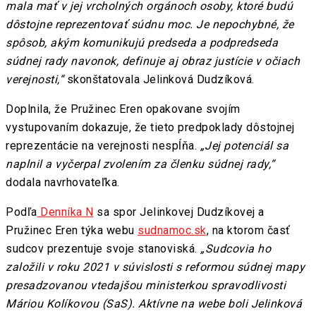
mala mať v jej vrcholných orgánoch osoby, ktoré budú
dôstojne reprezentovať súdnu moc. Je nepochybné, že
spôsob, akým komunikujú predseda a podpredseda
súdnej rady navonok, definuje aj obraz justície v očiach
verejnosti,“
skonštatovala Jelinková Dudzíková.
Doplnila, že Pružinec Eren opakovane svojím
vystupovaním dokazuje, že tieto predpoklady dôstojnej
reprezentácie na verejnosti nespĺňa.
„Jej potenciál sa
naplnil a vyčerpal zvolením za členku súdnej rady,“
dodala navrhovateľka.
Podľa
Denníka N
sa spor Jelinkovej Dudzíkovej a
Pružinec Eren týka webu
sudnamoc.sk
, na ktorom časť
sudcov prezentuje svoje stanoviská.
„Sudcovia ho
založili v roku 2021 v súvislosti s reformou súdnej mapy
presadzovanou vtedajšou ministerkou spravodlivosti
Máriou Kolíkovou (SaS). Aktívne na webe boli Jelinková