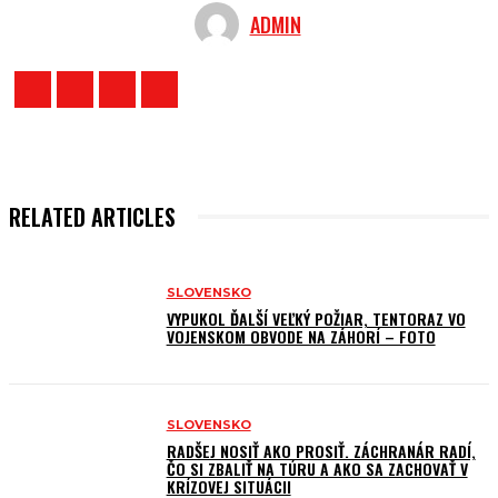
ADMIN
RELATED ARTICLES
SLOVENSKO
VYPUKOL ĎALŠÍ VEĽKÝ POŽIAR, TENTORAZ VO
VOJENSKOM OBVODE NA ZÁHORÍ – FOTO
SLOVENSKO
RADŠEJ NOSIŤ AKO PROSIŤ. ZÁCHRANÁR RADÍ,
ČO SI ZBALIŤ NA TÚRU A AKO SA ZACHOVAŤ V
KRÍZOVEJ SITUÁCII