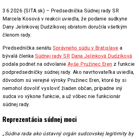
3.6.2026 (SITA.sk) – Predsedníčka Súdnej rady SR
Marcela Kosová v reakcii uviedla, že podanie sudkyne
Dany Jelinkovej Dudzíkovej obratom doručila všetkým
členom rady.
Predsedníčka senátu
Správneho súdu v Bratislave
a
bývalá členka
Súdnej rady SR
Dana Jelinková Dudzíková
podala podnet na odvolanie
Ayše Pružinec Eren
z funkcie
podpredsedníčky súdnej rady. Ako navrhovateľka uviedla,
dôvodom sú verejné výroky Pružinec Eren, ktoré by si
nemohol dovoliť vysloviť žiaden občan, prípadne iný
sudca vo výkone funkcie, a už vôbec nie funkcionár
súdnej rady.
Reprezentácia súdnej moci
„Súdna rada ako ústavný orgán sudcovskej legitimity by