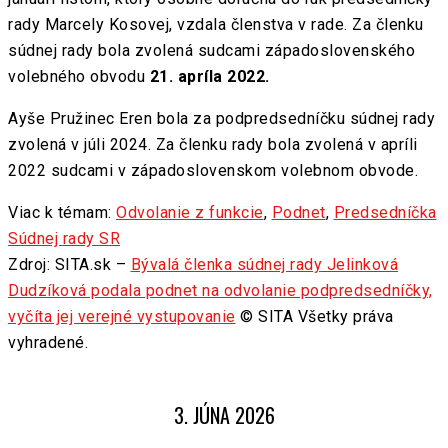
rady Marcely Kosovej, vzdala členstva v rade. Za členku
súdnej rady bola zvolená sudcami západoslovenského
volebného obvodu
21. apríla 2022.
Ayše Pružinec Eren bola za podpredsedníčku súdnej rady
zvolená v júli 2024. Za členku rady bola zvolená v apríli
2022 sudcami v západoslovenskom volebnom obvode.
Viac k témam:
Odvolanie z funkcie
,
Podnet
,
Predsedníčka
Súdnej rady SR
Zdroj: SITA.sk –
Bývalá členka súdnej rady Jelinková
Dudzíková podala podnet na odvolanie podpredsedníčky,
vyčíta jej verejné vystupovanie
© SITA Všetky práva
vyhradené.
3. JÚNA 2026