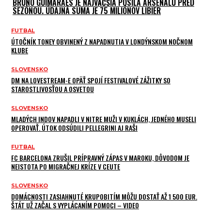
BRUNO GUIMARAES JE NAJVÄČŠIA POSILA ARSENALU PRED
SEZÓNOU. ÚDAJNÁ SUMA JE 75 MILIÓNOV LIBIER
FUTBAL
ÚTOČNÍK TONEY OBVINENÝ Z NAPADNUTIA V LONDÝNSKOM NOČNOM
KLUBE
SLOVENSKO
DM NA LOVESTREAM-E OPÄŤ SPOJÍ FESTIVALOVÉ ZÁŽITKY SO
STAROSTLIVOSŤOU A OSVETOU
SLOVENSKO
MLADÝCH INDOV NAPADLI V NITRE MUŽI V KUKLÁCH, JEDNÉHO MUSELI
OPEROVAŤ. ÚTOK ODSÚDILI PELLEGRINI AJ RAŠI
FUTBAL
FC BARCELONA ZRUŠIL PRÍPRAVNÝ ZÁPAS V MAROKU, DÔVODOM JE
NEISTOTA PO MIGRAČNEJ KRÍZE V CEUTE
SLOVENSKO
DOMÁCNOSTI ZASIAHNUTÉ KRUPOBITÍM MÔŽU DOSTAŤ AŽ 1 500 EUR.
ŠTÁT UŽ ZAČAL S VYPLÁCANÍM POMOCI – VIDEO