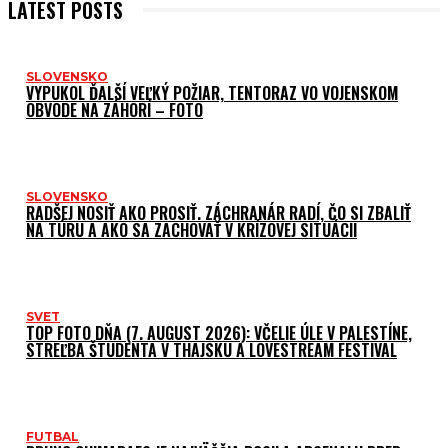
LATEST POSTS
SLOVENSKO
VYPUKOL ĎALŠÍ VEĽKÝ POŽIAR, TENTORAZ VO VOJENSKOM
OBVODE NA ZÁHORÍ – FOTO
SLOVENSKO
RADŠEJ NOSIŤ AKO PROSIŤ. ZÁCHRANÁR RADÍ, ČO SI ZBALIŤ
NA TÚRU A AKO SA ZACHOVAŤ V KRÍZOVEJ SITUÁCII
SVET
TOP FOTO DŇA (7. AUGUST 2026): VČELIE ÚLE V PALESTÍNE,
STREĽBA ŠTUDENTA V THAJSKU A LOVESTREAM FESTIVAL
FUTBAL