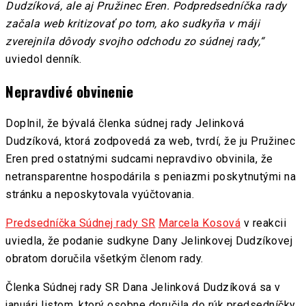
Dudzíková, ale aj Pružinec Eren. Podpredsedníčka rady
začala web kritizovať po tom, ako sudkyňa v máji
zverejnila dôvody svojho odchodu zo súdnej rady,“
uviedol denník.
Nepravdivé obvinenie
Doplnil, že bývalá členka súdnej rady Jelinková
Dudzíková, ktorá zodpovedá za web, tvrdí, že ju Pružinec
Eren pred ostatnými sudcami nepravdivo obvinila, že
netransparentne hospodárila s peniazmi poskytnutými na
stránku a neposkytovala vyúčtovania.
Predsedníčka Súdnej rady SR
Marcela Kosová
v reakcii
uviedla, že podanie sudkyne Dany Jelinkovej Dudzíkovej
obratom doručila všetkým členom rady.
Členka Súdnej rady SR Dana Jelinková Dudzíková sa v
januári listom, ktorý osobne doručila do rúk predsedníčky