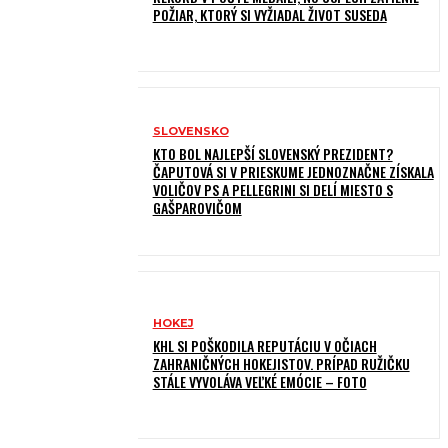
POŽIAR, KTORÝ SI VYŽIADAL ŽIVOT SUSEDA
SLOVENSKO
KTO BOL NAJLEPŠÍ SLOVENSKÝ PREZIDENT?
ČAPUTOVÁ SI V PRIESKUME JEDNOZNAČNE ZÍSKALA
VOLIČOV PS A PELLEGRINI SI DELÍ MIESTO S
GAŠPAROVIČOM
HOKEJ
KHL SI POŠKODILA REPUTÁCIU V OČIACH
ZAHRANIČNÝCH HOKEJISTOV. PRÍPAD RUŽIČKU
STÁLE VYVOLÁVA VEĽKÉ EMÓCIE – FOTO