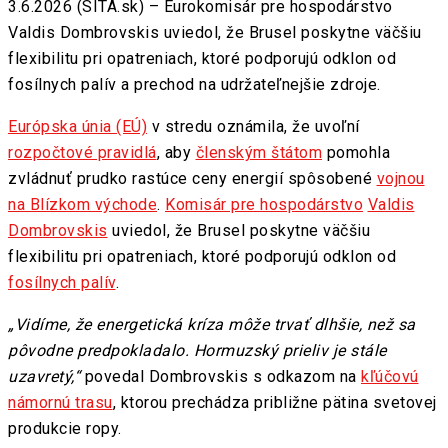
3.6.2026 (SITA.sk) – Eurokomisár pre hospodárstvo
Valdis Dombrovskis uviedol, že Brusel poskytne väčšiu
flexibilitu pri opatreniach, ktoré podporujú odklon od
fosílnych palív a prechod na udržateľnejšie zdroje.
Európska únia (EÚ)
v stredu oznámila, že uvoľní
rozpočtové pravidlá
, aby
členským štátom
pomohla
zvládnuť prudko rastúce ceny energií spôsobené
vojnou
na Blízkom východe
.
Komisár pre hospodárstvo
Valdis
Dombrovskis
uviedol, že Brusel poskytne väčšiu
flexibilitu pri opatreniach, ktoré podporujú odklon od
fosílnych palív
.
„Vidíme, že energetická kríza môže trvať dlhšie, než sa
pôvodne predpokladalo. Hormuzský prieliv je stále
uzavretý,“
povedal Dombrovskis s odkazom na
kľúčovú
námornú trasu
, ktorou prechádza približne pätina svetovej
produkcie ropy.