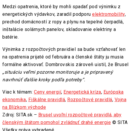
Medzi opatrenia, ktoré by mohli spadať pod výnimku z
energetických výdavkov, zaradil podporu
elektromobility
,
prechod domácností z ropy a plynu na tepelné čerpadlá,
inštalácie solárnych panelov, skladovanie elektriny a
batérie.
Výnimka z rozpočtových pravidiel sa bude vzťahovať len
na opatrenia prijaté od februára a členské štáty ju musia
formálne aktivovať. Dombrovskis zároveň uistil, že Brusel
„situáciu veľmi pozorne monitoruje a je pripravený
navrhnúť ďalšie kroky podľa potreby“.
Viac k témam:
Ceny energií
,
Energetická kríza
,
Európska
ekonomika
,
Fiškálne pravidlá
,
Rozpočtové pravidlá
,
Vojna
na Blízkom východe
Zdroj: SITA.sk –
Brusel uvoľní rozpočtové pravidlá, aby
členským štátom pomohol zvládnuť drahé energie
© SITA
Všetky práva vyhradené.