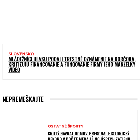
SLOVENSKO
MLÁDEŽNÍCI HLASU PODALI TRESTNÉ OZNÁMENIE NA KORČOKA,
KRITIZUJÚ FINANCOVANIE A FUNGOVANIE FIRMY JEHO MANŽELKY –
VIDEO
NEPREMEŠKAJTE
OSTATNÉ ŠPORTY
KRUTÝ NÁVRAT DOMOV. PREKONAL HISTORICKÝ
REKORD V POČTE MEDAILÍ, NO ÚSPECH ZATIENIL