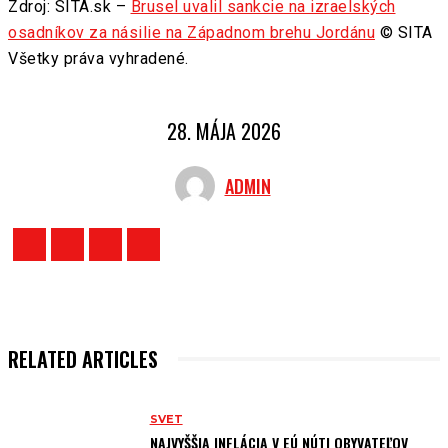
Zdroj: SITA.sk –
Brusel uvalil sankcie na izraelských
osadníkov za násilie na Západnom brehu Jordánu
© SITA
Všetky práva vyhradené.
28. MÁJA 2026
ADMIN
RELATED ARTICLES
SVET
NAJVYŠŠIA INFLÁCIA V EÚ NÚTI OBYVATEĽOV