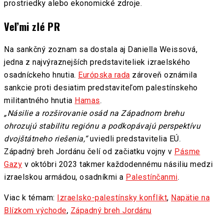
prostriedky alebo ekonomické zdroje.
Veľmi zlé PR
Na sankčný zoznam sa dostala aj Daniella Weissová,
jedna z najvýraznejších predstaviteliek izraelského
osadníckeho hnutia.
Európska rada
zároveň oznámila
sankcie proti desiatim predstaviteľom palestínskeho
militantného hnutia
Hamas
.
„Násilie a rozširovanie osád na Západnom brehu
ohrozujú stabilitu regiónu a podkopávajú perspektívu
dvojštátneho riešenia,“
uviedli predstavitelia EÚ.
Západný breh Jordánu čelí od začiatku vojny v
Pásme
Gazy
v októbri 2023 takmer každodennému násiliu medzi
izraelskou armádou, osadníkmi a
Palestínčanmi
.
Viac k témam:
Izraelsko-palestínsky konflikt
,
Napätie na
Blízkom východe
,
Západný breh Jordánu