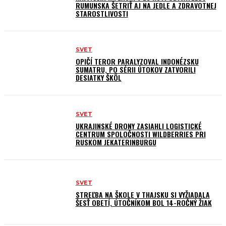
RUMUNSKA ŠETRIŤ AJ NA JEDLE A ZDRAVOTNEJ
STAROSTLIVOSTI
SVET
OPIČÍ TEROR PARALYZOVAL INDONÉZSKU
SUMATRU, PO SÉRII ÚTOKOV ZATVORILI
DESIATKY ŠKÔL
SVET
UKRAJINSKÉ DRONY ZASIAHLI LOGISTICKÉ
CENTRUM SPOLOČNOSTI WILDBERRIES PRI
RUSKOM JEKATERINBURGU
SVET
STREĽBA NA ŠKOLE V THAJSKU SI VYŽIADALA
ŠESŤ OBETÍ, ÚTOČNÍKOM BOL 14-ROČNÝ ŽIAK