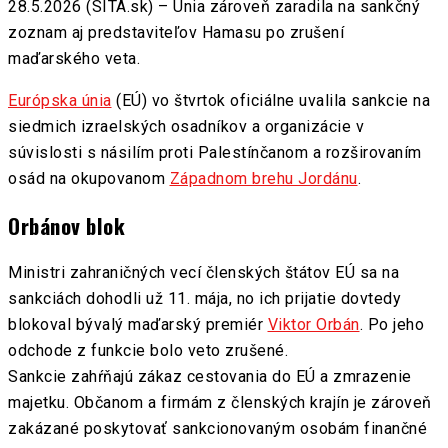
28.5.2026 (SITA.sk) – Únia zároveň zaradila na sankčný
zoznam aj predstaviteľov Hamasu po zrušení
maďarského veta.
Európska únia
(EÚ) vo štvrtok oficiálne uvalila sankcie na
siedmich izraelských osadníkov a organizácie v
súvislosti s násilím proti Palestínčanom a rozširovaním
osád na okupovanom
Západnom brehu Jordánu
.
Orbánov blok
Ministri zahraničných vecí členských štátov EÚ sa na
sankciách dohodli už 11. mája, no ich prijatie dovtedy
blokoval bývalý maďarský premiér
Viktor Orbán
. Po jeho
odchode z funkcie bolo veto zrušené.
Sankcie zahŕňajú zákaz cestovania do EÚ a zmrazenie
majetku. Občanom a firmám z členských krajín je zároveň
zakázané poskytovať sankcionovaným osobám finančné