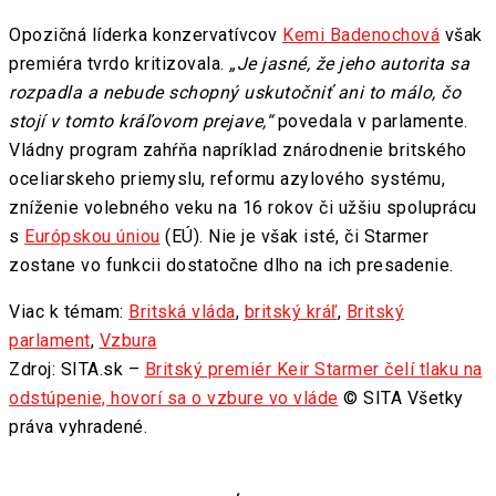
Opozičná líderka konzervatívcov
Kemi Badenochová
však
premiéra tvrdo kritizovala.
„Je jasné, že jeho autorita sa
rozpadla a nebude schopný uskutočniť ani to málo, čo
stojí v tomto kráľovom prejave,“
povedala v parlamente.
Vládny program zahŕňa napríklad znárodnenie britského
oceliarskeho priemyslu, reformu azylového systému,
zníženie volebného veku na 16 rokov či užšiu spoluprácu
s
Európskou úniou
(EÚ). Nie je však isté, či Starmer
zostane vo funkcii dostatočne dlho na ich presadenie.
Viac k témam:
Britská vláda
,
britský kráľ
,
Britský
parlament
,
Vzbura
Zdroj: SITA.sk –
Britský premiér Keir Starmer čelí tlaku na
odstúpenie, hovorí sa o vzbure vo vláde
© SITA Všetky
práva vyhradené.