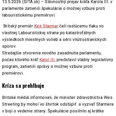
13.5.2026 (SITA.sk) – Slávnostný prejav kráľa Karola III. v
parlamente zatienili špekulácie o možnej vzbure proti
labouristickému premiérovi.
Britský premiér
Keir Starmer
čelí rastúcemu tlaku vo
vlastnej Labouristickej strane po katastrofálnych
výsledkoch miestnych volieb a sérii vnútrostraníckych
sporov.
Stredajšie otvorenie nového zasadnutia parlamentu,
počas ktorého kráľ
Karol III.
predstavil vládny legislatívny
program, zatienili správy o možnej vzbure proti
premiérovi.
Kríza sa prehlbuje
Britské médiá informovali, že minister zdravotníctva Wes
Streeting by mohol vo štvrtok odstúpiť a vyzvať Starmera
v boji o vedenie strany. Špekulácie posilnilo aj krátke