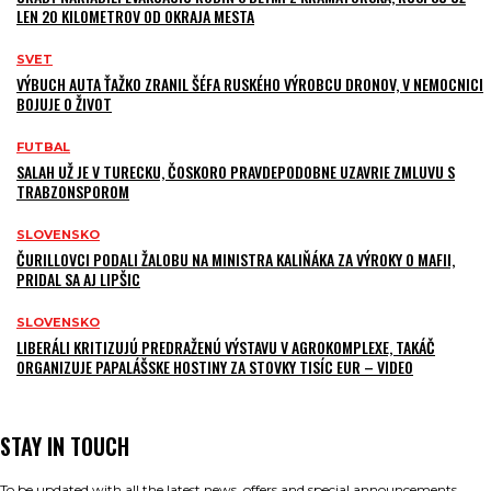
LEN 20 KILOMETROV OD OKRAJA MESTA
SVET
VÝBUCH AUTA ŤAŽKO ZRANIL ŠÉFA RUSKÉHO VÝROBCU DRONOV, V NEMOCNICI
BOJUJE O ŽIVOT
FUTBAL
SALAH UŽ JE V TURECKU, ČOSKORO PRAVDEPODOBNE UZAVRIE ZMLUVU S
TRABZONSPOROM
SLOVENSKO
ČURILLOVCI PODALI ŽALOBU NA MINISTRA KALIŇÁKA ZA VÝROKY O MAFII,
PRIDAL SA AJ LIPŠIC
SLOVENSKO
LIBERÁLI KRITIZUJÚ PREDRAŽENÚ VÝSTAVU V AGROKOMPLEXE, TAKÁČ
ORGANIZUJE PAPALÁŠSKE HOSTINY ZA STOVKY TISÍC EUR – VIDEO
STAY IN TOUCH
To be updated with all the latest news, offers and special announcements.