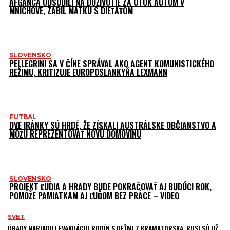
AFGANCA ODSÚDILI NA DOŽIVOTIE ZA ÚTOK AUTOM V
MNÍCHOVE, ZABIL MATKU S DIEŤAŤOM
SLOVENSKO
PELLEGRINI SA V ČÍNE SPRÁVAL AKO AGENT KOMUNISTICKÉHO
REŽIMU, KRITIZUJE EUROPOSLANKYŇA LEXMANN
FUTBAL
DVE IRÁNKY SÚ HRDÉ, ŽE ZÍSKALI AUSTRÁLSKE OBČIANSTVO A
MÔŽU REPREZENTOVAŤ NOVÚ DOMOVINU
SLOVENSKO
PROJEKT ĽUDIA A HRADY BUDE POKRAČOVAŤ AJ BUDÚCI ROK,
POMÔŽE PAMIATKAM AJ ĽUĎOM BEZ PRÁCE – VIDEO
SVET
ÚRADY NARIADILI EVAKUÁCIU RODÍN S DEŤMI Z KRAMATORSKA, RUSI SÚ UŽ