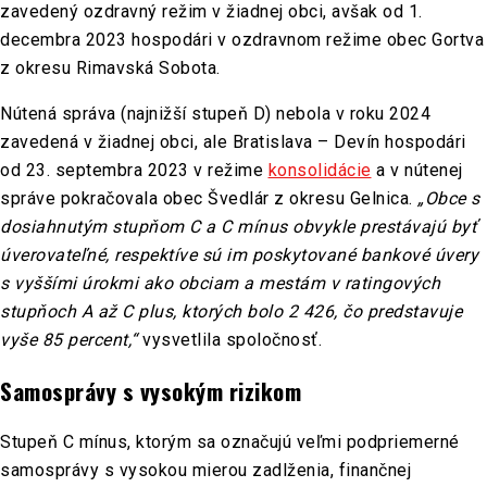
zavedený ozdravný režim v žiadnej obci, avšak od 1.
decembra 2023 hospodári v ozdravnom režime obec Gortva
z okresu Rimavská Sobota.
Nútená správa (najnižší stupeň D) nebola v roku 2024
zavedená v žiadnej obci, ale Bratislava – Devín hospodári
od 23. septembra 2023 v režime
konsolidácie
a v nútenej
správe pokračovala obec Švedlár z okresu Gelnica.
„Obce s
dosiahnutým stupňom C a C mínus obvykle prestávajú byť
úverovateľné, respektíve sú im poskytované bankové úvery
s vyššími úrokmi ako obciam a mestám v ratingových
stupňoch A až C plus, ktorých bolo 2 426, čo predstavuje
vyše 85 percent,“
vysvetlila spoločnosť.
Samosprávy s vysokým rizikom
Stupeň C mínus, ktorým sa označujú veľmi podpriemerné
samosprávy s vysokou mierou zadlženia, finančnej