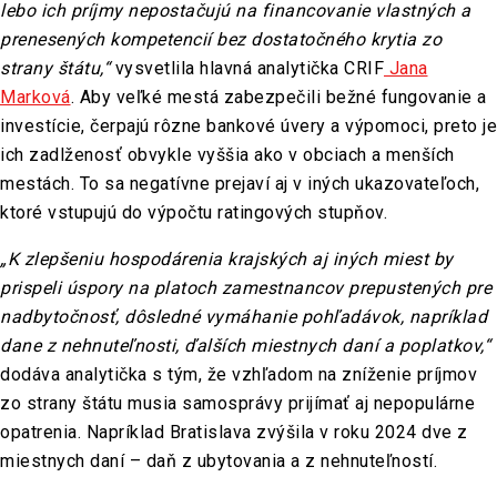
lebo ich príjmy nepostačujú na financovanie vlastných a
prenesených kompetencií bez dostatočného krytia zo
strany štátu,“
vysvetlila hlavná analytička CRIF
Jana
Marková
. Aby veľké mestá zabezpečili bežné fungovanie a
investície, čerpajú rôzne bankové úvery a výpomoci, preto je
ich zadlženosť obvykle vyššia ako v obciach a menších
mestách. To sa negatívne prejaví aj v iných ukazovateľoch,
ktoré vstupujú do výpočtu ratingových stupňov.
„K zlepšeniu hospodárenia krajských aj iných miest by
prispeli úspory na platoch zamestnancov prepustených pre
nadbytočnosť, dôsledné vymáhanie pohľadávok, napríklad
dane z nehnuteľnosti, ďalších miestnych daní a poplatkov,“
dodáva analytička s tým, že vzhľadom na zníženie príjmov
zo strany štátu musia samosprávy prijímať aj nepopulárne
opatrenia. Napríklad Bratislava zvýšila v roku 2024 dve z
miestnych daní – daň z ubytovania a z nehnuteľností.