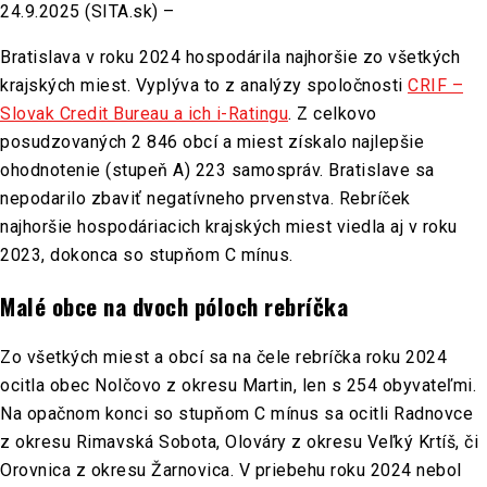
24.9.2025 (SITA.sk) –
Bratislava v roku 2024 hospodárila najhoršie zo všetkých
krajských miest. Vyplýva to z analýzy spoločnosti
CRIF –
Slovak Credit Bureau a ich i-Ratingu
. Z celkovo
posudzovaných 2 846 obcí a miest získalo najlepšie
ohodnotenie (stupeň A) 223 samospráv. Bratislave sa
nepodarilo zbaviť negatívneho prvenstva. Rebríček
najhoršie hospodáriacich krajských miest viedla aj v roku
2023, dokonca so stupňom C mínus.
Malé obce na dvoch póloch rebríčka
Zo všetkých miest a obcí sa na čele rebríčka roku 2024
ocitla obec Nolčovo z okresu Martin, len s 254 obyvateľmi.
Na opačnom konci so stupňom C mínus sa ocitli Radnovce
z okresu Rimavská Sobota, Olováry z okresu Veľký Krtíš, či
Orovnica z okresu Žarnovica. V priebehu roku 2024 nebol