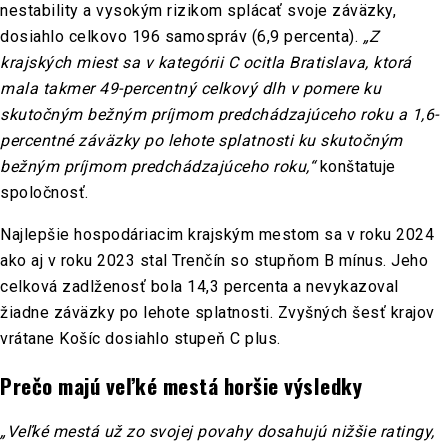
nestability a vysokým rizikom splácať svoje záväzky,
dosiahlo celkovo 196 samospráv (6,9 percenta).
„Z
krajských miest sa v kategórii C ocitla Bratislava, ktorá
mala takmer 49-percentný celkový dlh v pomere ku
skutočným bežným príjmom predchádzajúceho roku a 1,6-
percentné záväzky po lehote splatnosti ku skutočným
bežným príjmom predchádzajúceho roku,“
konštatuje
spoločnosť.
Najlepšie hospodáriacim krajským mestom sa v roku 2024
ako aj v roku 2023 stal Trenčín so stupňom B mínus. Jeho
celková zadlženosť bola 14,3 percenta a nevykazoval
žiadne záväzky po lehote splatnosti. Zvyšných šesť krajov
vrátane Košíc dosiahlo stupeň C plus.
Prečo majú veľké mestá horšie výsledky
„Veľké mestá už zo svojej povahy dosahujú nižšie ratingy,