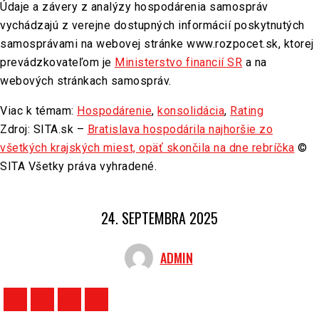
Údaje a závery z analýzy hospodárenia samospráv
vychádzajú z verejne dostupných informácií poskytnutých
samosprávami na webovej stránke www.rozpocet.sk, ktorej
prevádzkovateľom je
Ministerstvo financií SR
a na
webových stránkach samospráv.
Viac k témam:
Hospodárenie
,
konsolidácia
,
Rating
Zdroj: SITA.sk –
Bratislava hospodárila najhoršie zo
všetkých krajských miest, opäť skončila na dne rebríčka
©
SITA Všetky práva vyhradené.
24. SEPTEMBRA 2025
ADMIN