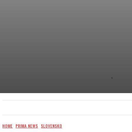
C
8.9
NEW YOR
PRIMA NEWS
EXTRA
PR ČLÁNKY/PR ARTI
HOME
PRIMA NEWS
SLOVENSKO