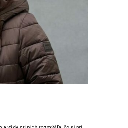
a vždy pri nich rozmýšľa, čo si pri