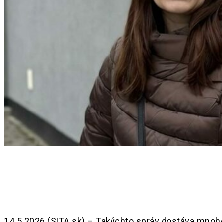
Share
14.5.2026 (SITA.sk) – Takýchto správ dostáva mnoho 