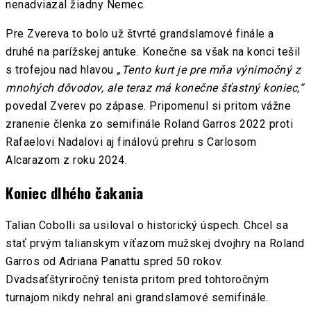
nenadviazal žiadny Nemec.
Pre Zvereva to bolo už štvrté grandslamové finále a
druhé na parížskej antuke. Konečne sa však na konci tešil
s trofejou nad hlavou
„Tento kurt je pre mňa výnimočný z
mnohých dôvodov, ale teraz má konečne šťastný koniec,“
povedal Zverev po zápase. Pripomenul si pritom vážne
zranenie členka zo semifinále Roland Garros 2022 proti
Rafaelovi Nadalovi aj finálovú prehru s Carlosom
Alcarazom z roku 2024.
Koniec dlhého čakania
Talian Cobolli sa usiloval o historický úspech. Chcel sa
stať prvým talianskym víťazom mužskej dvojhry na Roland
Garros od Adriana Panattu spred 50 rokov.
Dvadsaťštyriročný tenista pritom pred tohtoročným
turnajom nikdy nehral ani grandslamové semifinále.