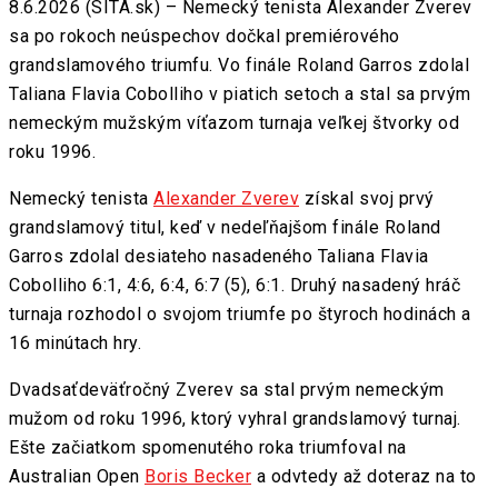
8.6.2026 (SITA.sk) – Nemecký tenista Alexander Zverev
sa po rokoch neúspechov dočkal premiérového
grandslamového triumfu. Vo finále Roland Garros zdolal
Taliana Flavia Cobolliho v piatich setoch a stal sa prvým
nemeckým mužským víťazom turnaja veľkej štvorky od
roku 1996.
Nemecký tenista
Alexander Zverev
získal svoj prvý
grandslamový titul, keď v nedeľňajšom finále Roland
Garros zdolal desiateho nasadeného Taliana Flavia
Cobolliho 6:1, 4:6, 6:4, 6:7 (5), 6:1. Druhý nasadený hráč
turnaja rozhodol o svojom triumfe po štyroch hodinách a
16 minútach hry.
Dvadsaťdeväťročný Zverev sa stal prvým nemeckým
mužom od roku 1996, ktorý vyhral grandslamový turnaj.
Ešte začiatkom spomenutého roka triumfoval na
Australian Open
Boris Becker
a odvtedy až doteraz na to