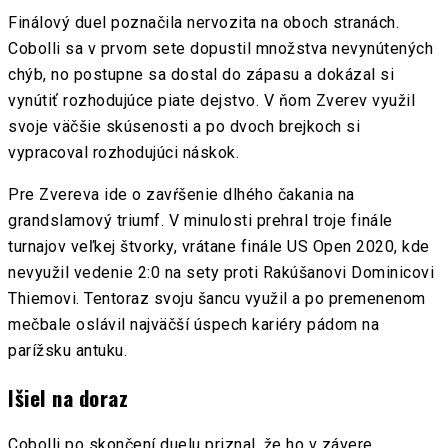
Finálový duel poznačila nervozita na oboch stranách.
Cobolli sa v prvom sete dopustil množstva nevynútených
chýb, no postupne sa dostal do zápasu a dokázal si
vynútiť rozhodujúce piate dejstvo. V ňom Zverev využil
svoje väčšie skúsenosti a po dvoch brejkoch si
vypracoval rozhodujúci náskok.
Pre Zvereva ide o zavŕšenie dlhého čakania na
grandslamový triumf. V minulosti prehral troje finále
turnajov veľkej štvorky, vrátane finále US Open 2020, kde
nevyužil vedenie 2:0 na sety proti Rakúšanovi Dominicovi
Thiemovi. Tentoraz svoju šancu využil a po premenenom
mečbale oslávil najväčší úspech kariéry pádom na
parížsku antuku.
Išiel na doraz
Cobolli po skončení duelu priznal, že ho v závere