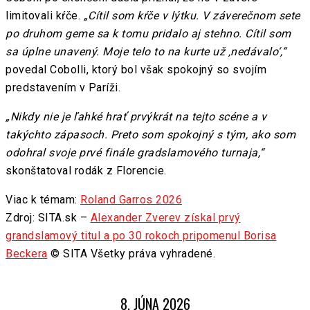
limitovali kŕče.
„Cítil som kŕče v lýtku. V záverečnom sete
po druhom geme sa k tomu pridalo aj stehno. Cítil som
sa úplne unavený. Moje telo to na kurte už ‚nedávalo‘,“
povedal Cobolli, ktorý bol však spokojný so svojím
predstavením v Paríži.
„Nikdy nie je ľahké hrať prvýkrát na tejto scéne a v
takýchto zápasoch. Preto som spokojný s tým, ako som
odohral svoje prvé finále gradslamového turnaja,“
skonštatoval rodák z Florencie.
Viac k témam:
Roland Garros 2026
Zdroj: SITA.sk –
Alexander Zverev získal prvý
grandslamový titul a po 30 rokoch pripomenul Borisa
Beckera
© SITA Všetky práva vyhradené.
8. JÚNA 2026