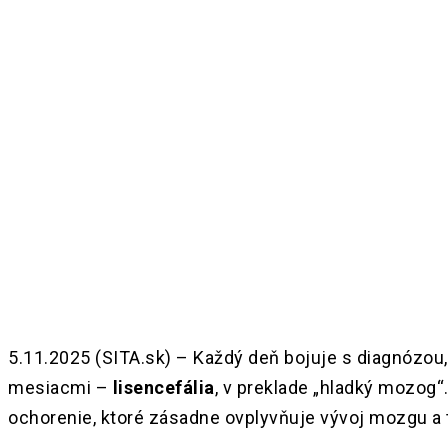
Share
5.11.2025 (SITA.sk) – Každý deň bojuje s diagnózou, k
mesiacmi –
lisencefália
, v preklade „hladký mozog“
ochorenie, ktoré zásadne ovplyvňuje vývoj mozgu a tý