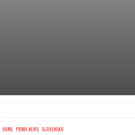
C
8.9
NEW YOR
PRIMA NEWS
EXTRA
PR ČLÁNKY/PR ARTI
HOME
PRIMA NEWS
SLOVENSKO