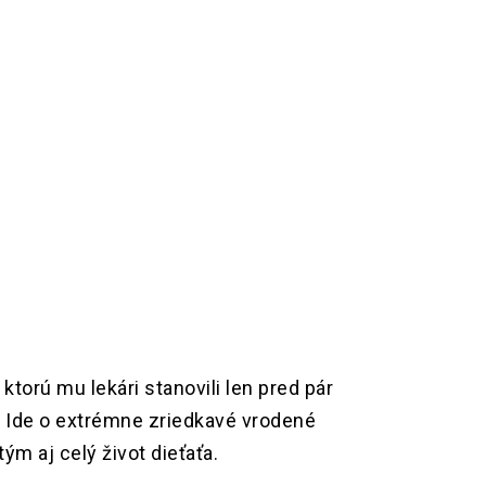
torú mu lekári stanovili len pred pár
. Ide o extrémne zriedkavé vrodené
m aj celý život dieťaťa.