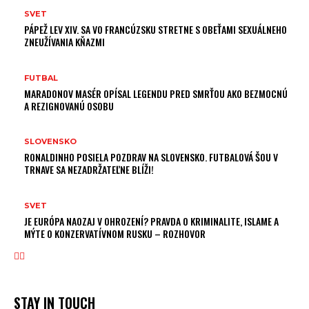
SVET
PÁPEŽ LEV XIV. SA VO FRANCÚZSKU STRETNE S OBEŤAMI SEXUÁLNEHO
ZNEUŽÍVANIA KŇAZMI
FUTBAL
MARADONOV MASÉR OPÍSAL LEGENDU PRED SMRŤOU AKO BEZMOCNÚ
A REZIGNOVANÚ OSOBU
SLOVENSKO
RONALDINHO POSIELA POZDRAV NA SLOVENSKO. FUTBALOVÁ ŠOU V
TRNAVE SA NEZADRŽATEĽNE BLÍŽI!
SVET
JE EURÓPA NAOZAJ V OHROZENÍ? PRAVDA O KRIMINALITE, ISLAME A
MÝTE O KONZERVATÍVNOM RUSKU – ROZHOVOR
STAY IN TOUCH