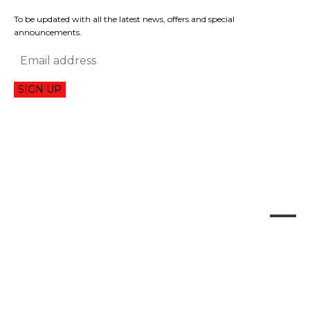
To be updated with all the latest news, offers and special
announcements.
SIGN UP
CONTACT US: PRIMANEWS@PRIMANEWS.EU
PRIMA NEWS
PR ČLÁNKY/PR ARTICLES