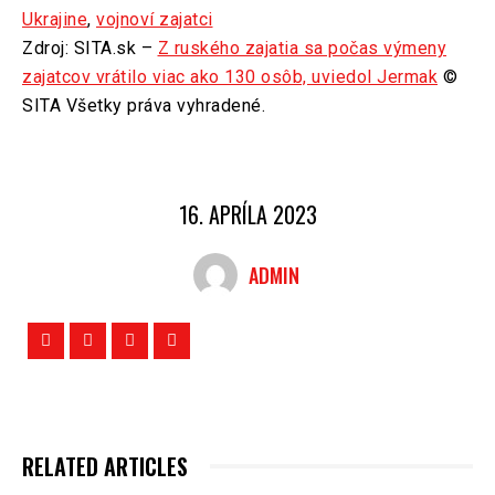
Ukrajine
,
vojnoví zajatci
Zdroj: SITA.sk –
Z ruského zajatia sa počas výmeny
zajatcov vrátilo viac ako 130 osôb, uviedol Jermak
©
SITA Všetky práva vyhradené.
16. APRÍLA 2023
ADMIN
RELATED ARTICLES